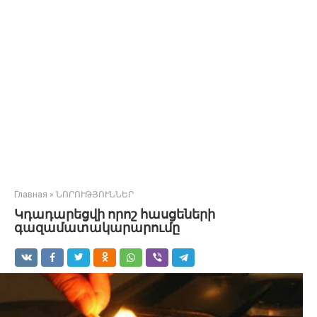
Главная
»
ՆՈՐՈՒԹՅՈՒՆՆԵՐ
Կդադարեցվի որոշ հասցեների
գազամատակարարումը