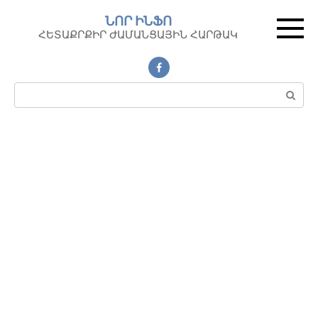
Перейти
ՆՈՐ ԻՆՖՈ
к
ՀԵՏԱՔՐՔԻՐ ԺԱՄԱՆՑԱՅԻՆ ՀԱՐԹԱԿ
контенту
Поиск: