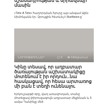
նշանադրության և սիրավեպի
մասին
«Tete A Tete» հաղորդման հյուրը այս անգամ Ալեն
Սիմոնյանն էր։ Զրույցին հետևել է StarNews-ը՝
ՆՈՐՈՒԹՅՈՒՆՆԵՐ
0
943դիտում
Կինը տեսավ, որ աղբատար
ծառայության աշխատակիցը
մոտենում է իր որդուն…նա
հասկացավ, որ հեսա արտառոց
մի բան է տեղի ունենալու
Երկուշաբթի օրը, վաղ առավոտյան, տանը
մոտեցավ փիրուզագույն աղբատար մեքենան և 5
ամյա Դանիելը մեծ