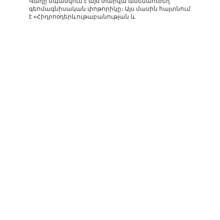
Վաղը սպասվում է այս տարվա ամենաուժեղ
գեոմագնիսական փոթորիկը։ Այս մասին հայտնում
է «Հիդրոօդերևութաբանության և