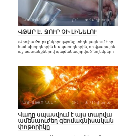
ՆՈՐՈՒԹՅՈՒՆՆԵՐ
0
943դիտում
ՎԹԱՐ Է․ ՋՈՒՐ ՉԻ ԼԻՆԵԼՈՒ
«Վեոլիա Ջուր» ընկերությունը տեղեկացնում է իր
հաճախորդներին և սպառողներին, որ վթարային
աշխատանքներով պայմանավորված՝ նոյեմբերի
ՆՈՐՈՒԹՅՈՒՆՆԵՐ
0
716դիտում
Վաղը սպասվում է այս տարվա
ամենաուժեղ գեոմագնիսական
փոթորիկը