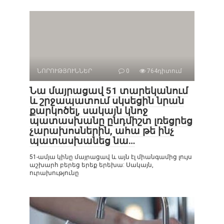
ՆՈՐՈՒԹՅՈՒՆՆԵՐ
0
764դիտում
Նա մայրացավ 51 տարեկանում
և շրջապատում սկսեցին նրան
քարկոծել, սակայն կնոջ
պատասխանը ընդմիշտ լռեցրեց
չարախոսներին, ահա թե ինչ
պատասխանեց նա…
51-ամյա կինը մայրացավ և այն էլ միանգամից լույս
աշխարհ բերեց երեք երեխա: Սակայն,
ուրախությունը