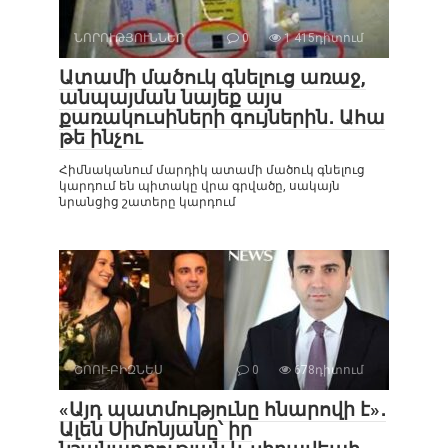
ՆՈՐՈՒԹՅՈՒՆՆԵՐ
0
1 415դիտում
Ատամի մածուկ գնելուց առաջ,
անպայման նայեք այս
քառակուսիների գույներին․ Ահա
թե ինչու
Հիմնականում մարդիկ ատամի մածուկ գնելուց
կարդում են պիտակը վրա գրվածը, սակայն
նրանցից շատերը կարդում
ՇՈՈՒ-ԲԻԶՆԵՍ
0
678դիտում
«Այդ պատմությունը հնարովի է»․
Ալեն Սիմոնյանը՝ իր