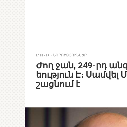
Главная
»
ՆՈՐՈՒԹՅՈՒՆՆԵՐ
Ժող ջան, 249-րդ ան
եություն Է։ Սամվել
շացնում է