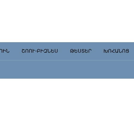
ՈԻՆ
ՇՈՈՒ-ԲԻԶՆԵՍ
ԹԵՍՏԵՐ
ԽՈՀԱՆՈՑ