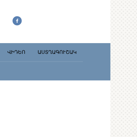
ՎԻԴԵՈ
ԱՍՏՂԱԳՈՒՇԱԿ