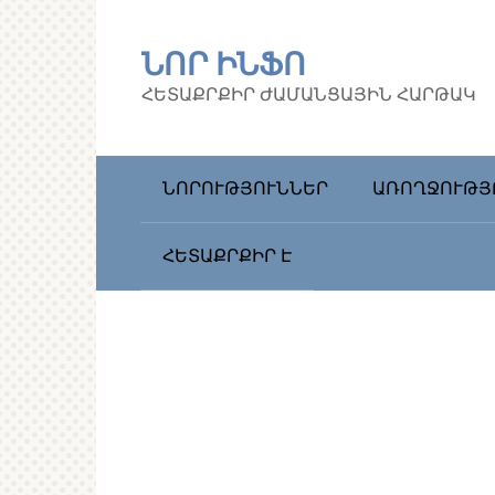
Перейти
к
ՆՈՐ ԻՆՖՈ
контенту
ՀԵՏԱՔՐՔԻՐ ԺԱՄԱՆՑԱՅԻՆ ՀԱՐԹԱԿ
ՆՈՐՈՒԹՅՈՒՆՆԵՐ
ԱՌՈՂՋՈՒԹՅ
ՀԵՏԱՔՐՔԻՐ Է