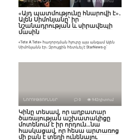
ՇՈՈՒ-ԲԻԶՆԵՍ
0
677դիտում
«Այդ պատմությունը հնարովի է»․
Ալեն Սիմոնյանը՝ իր
նշանադրության և սիրավեպի
մասին
«Tete A Tete» հաղորդման հյուրը այս անգամ Ալեն
Սիմոնյանն էր։ Զրույցին հետևել է StarNews-ը՝
ՆՈՐՈՒԹՅՈՒՆՆԵՐ
0
942դիտում
Կինը տեսավ, որ աղբատար
ծառայության աշխատակիցը
մոտենում է իր որդուն…նա
հասկացավ, որ հեսա արտառոց
մի բան է տեղի ունենալու