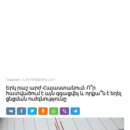
Главная
»
ՆՈՐՈՒԹՅՈՒՆՆԵՐ
Երկ րաշ արժ Հայաստանում։ Ո՞ր
հատվածում է այն զգացվել և որքա՞ն է եղել
ցնցման ուժգնությունը