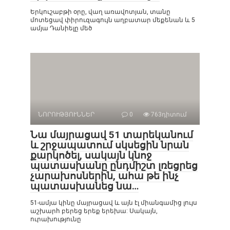
Երկուշաբթի օրը, վաղ առավոտյան, տանը
մոտեցավ փիրուզագույն աղբատար մեքենան և 5
ամյա Դանիելը մեծ
ՆՈՐՈՒԹՅՈՒՆՆԵՐ
0
763դիտում
Նա մայրացավ 51 տարեկանում
և շրջապատում սկսեցին նրան
քարկոծել, սակայն կնոջ
պատասխանը ընդմիշտ լռեցրեց
չարախոսներին, ահա թե ինչ
պատասխանեց նա…
51-ամյա կինը մայրացավ և այն էլ միանգամից լույս
աշխարհ բերեց երեք երեխա: Սակայն,
ուրախությունը