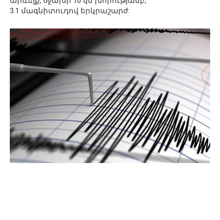
արևելք, օջախի 10 կմ խորությամբ,
3.1 մագնիտուդով երկրաշարժ: