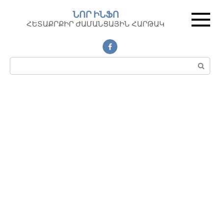
Перейти
ՆՈՐ ԻՆՖՈ
к
ՀԵՏԱՔՐՔԻՐ ԺԱՄԱՆՑԱՅԻՆ ՀԱՐԹԱԿ
контенту
Поиск: