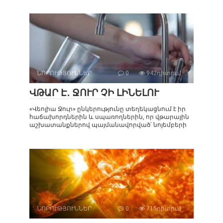
ՆՈՐՈՒԹՅՈՒՆՆԵՐ
0
942դիտում
ՎԹԱՐ Է․ ՋՈՒՐ ՉԻ ԼԻՆԵԼՈՒ
«Վեոլիա Ջուր» ընկերությունը տեղեկացնում է իր
հաճախորդներին և սպառողներին, որ վթարային
աշխատանքներով պայմանավորված՝ նոյեմբերի
ՆՈՐՈՒԹՅՈՒՆՆԵՐ
0
715դիտում