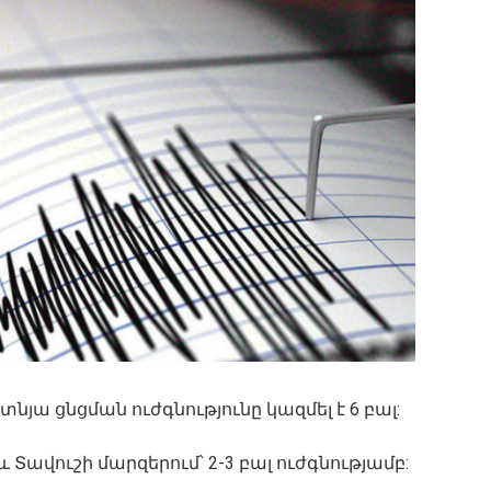
յա ցնցման ուժգնությունը կազմել է 6 բալ:
և Տավուշի մարզերում՝ 2-3 բալ ուժգնությամբ: