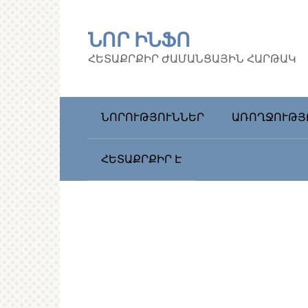
Перейти
к
ՆՈՐ ԻՆՖՈ
контенту
ՀԵՏԱՔՐՔԻՐ ԺԱՄԱՆՑԱՅԻՆ ՀԱՐԹԱԿ
ՆՈՐՈՒԹՅՈՒՆՆԵՐ
ԱՌՈՂՋՈՒԹՅ
ՀԵՏԱՔՐՔԻՐ Է