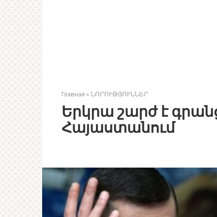
Главная
»
ՆՈՐՈՒԹՅՈՒՆՆԵՐ
Երկրա շարժ է գրանց
Հայաստանում