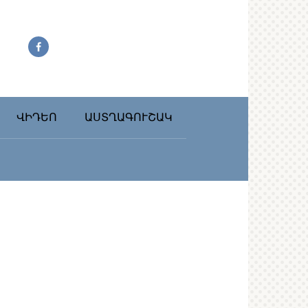
ՎԻԴԵՈ
ԱՍՏՂԱԳՈՒՇԱԿ