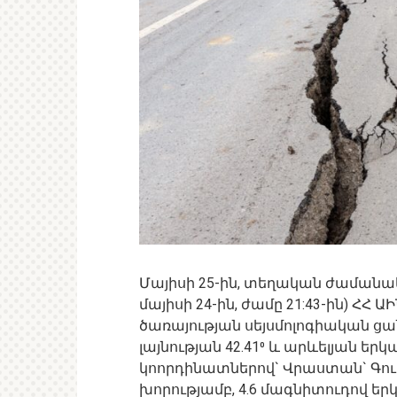
Մայիսի 25-ին, տեղական ժամանակ
մայիսի 24-ին, ժամը 21:43-ին) Հ
ծառայության սեյսմոլոգիական ցան
լայնության 42.41⁰ և արևելյան ե
կոորդինատներով` Վրաստան` Գուդա
խորությամբ, 4.6 մագնիտուդով եր