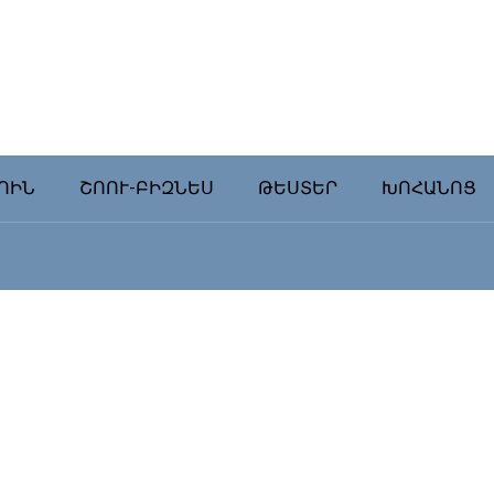
ՈԻՆ
ՇՈՈՒ-ԲԻԶՆԵՍ
ԹԵՍՏԵՐ
ԽՈՀԱՆՈՑ