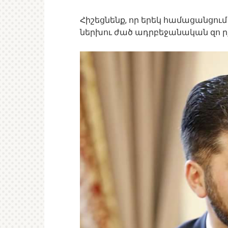
Հիշեցնենք, որ երեկ համացանցում
ներխու ժած ադրբեջանական զո րքը