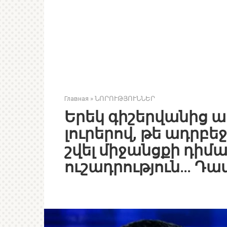
Главная
»
ՆՈՐՈՒԹՅՈՒՆՆԵՐ
Երեկ գիշերվանից ա
լուրերով, թե ադրբե
շվել միջանցքի դիմա
ուշադրություն… Դ