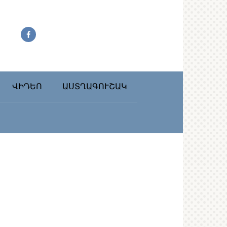
ՎԻԴԵՈ
ԱՍՏՂԱԳՈՒՇԱԿ