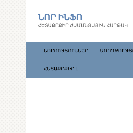
Перейти
к
ՆՈՐ ԻՆՖՈ
контенту
ՀԵՏԱՔՐՔԻՐ ԺԱՄԱՆՑԱՅԻՆ ՀԱՐԹԱԿ
ՆՈՐՈՒԹՅՈՒՆՆԵՐ
ԱՌՈՂՋՈՒԹՅ
ՀԵՏԱՔՐՔԻՐ Է