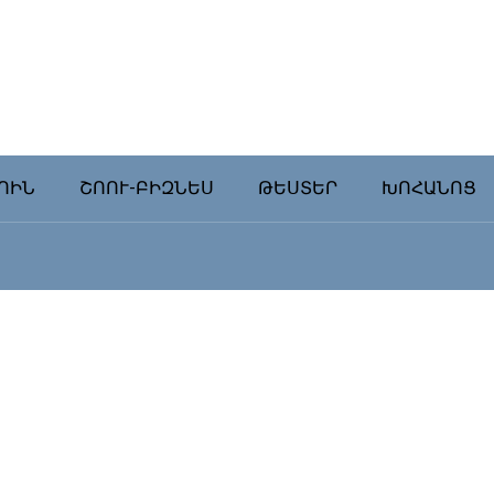
ՈԻՆ
ՇՈՈՒ-ԲԻԶՆԵՍ
ԹԵՍՏԵՐ
ԽՈՀԱՆՈՑ