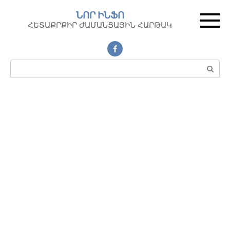
Перейти
ՆՈՐ ԻՆՖՈ
к
ՀԵՏԱՔՐՔԻՐ ԺԱՄԱՆՑԱՅԻՆ ՀԱՐԹԱԿ
контенту
Поиск: