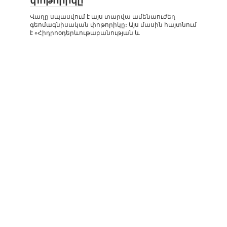
փոթորիկը
Վաղը սպասվում է այս տարվա ամենաուժեղ
գեոմագնիսական փոթորիկը։ Այս մասին հայտնում
է «Հիդրոօդերևութաբանության և