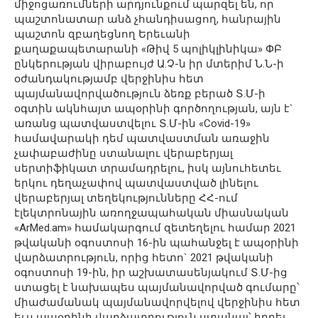
միջոցառումների արդյունքում պարզել են, որ
պաշտոնատար անձ չհանդիսացող, հանրային
պաշտոն զբաղեցնող Երեւանի
քաղաքապետարանի «Թիվ 5 պոլիկլինիկա» ՓԲ
ընկերության վիրաբույժ Ա.Չ-ն իր մտերիմ Ն.Ն-ի
օժանդակությամբ վերջինիս հետ
պայմանավորվածություն ձեռք բերած Տ.Մ-ի
օգտին ակնհայտ ապօրինի գործողության, այն է`
առանց պատվաստվելու Տ.Մ-ին «Covid-19»
համավարակի դեմ պատվաստման առաջին
չափաբաժինը ստանալու վերաբերյալ
սերտիֆիկատ տրամադրելու, իսկ այնուհետեւ
երկու դեղաչափով պատվաստված լինելու
վերաբերյալ տեղեկությունները ՀՀ-ում
էլեկտրոնային առողջապահական միասնական
«ArMed.am» համակարգում զետեղելու համար 2021
թվականի օգոստոսի 16-ին պահանջել է ապօրինի
վարձատրություն, որից հետո` 2021 թվականի
օգոստոսի 19-ին, իր աշխատասենյակում Տ.Մ-ից
ստացել է նախապես պայմանավորված գումարը՝
միաժամանակ պայմանավորվելով վերջինիս հետ
եւս ապօրինի վարձատրություն ստանալ՝ իբրեւ