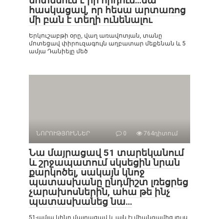
մոտենում է իր որդուն…նա
հասկացավ, որ հեսա արտառոց
մի բան է տեղի ունենալու
Երկուշաբթի օրը, վաղ առավոտյան, տանը
մոտեցավ փիրուզագույն աղբատար մեքենան և 5
ամյա Դանիելը մեծ
ՆՈՐՈՒԹՅՈՒՆՆԵՐ
0
764դիտում
Նա մայրացավ 51 տարեկանում
և շրջապատում սկսեցին նրան
քարկոծել, սակայն կնոջ
պատասխանը ընդմիշտ լռեցրեց
չարախոսներին, ահա թե ինչ
պատասխանեց նա…
51-ամյա կինը մայրացավ և այն էլ միանգամից լույս