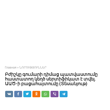
Главная
»
ՆՈՐՈՒԹՅՈՒՆՆԵՐ
Բժիշկը գումարի դիմաց պատվաստումը
հաստատող կեղծ սերտիֆիկատ է տվել.
ԱԱԾ-ի բացահայտումը (Տեսանյութ)