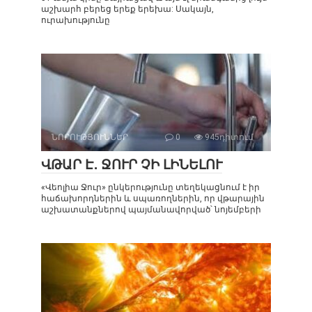
աշխարհ բերեց երեք երեխա: Սակայն,
ուրախությունը
ՆՈՐՈՒԹՅՈՒՆՆԵՐ
0
945դիտում
ՎԹԱՐ Է․ ՋՈՒՐ ՉԻ ԼԻՆԵԼՈՒ
«Վեոլիա Ջուր» ընկերությունը տեղեկացնում է իր
հաճախորդներին և սպառողներին, որ վթարային
աշխատանքներով պայմանավորված՝ նոյեմբերի