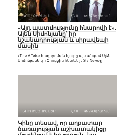
ՇՈՈՒ-ԲԻԶՆԵՍ
0
678դիտում
«Այդ պատմությունը հնարովի է»․
Ալեն Սիմոնյանը՝ իր
նշանադրության և սիրավեպի
մասին
«Tete A Tete» հաղորդման հյուրը այս անգամ Ալեն
Սիմոնյանն էր։ Զրույցին հետևել է StarNews-ը՝
ՆՈՐՈՒԹՅՈՒՆՆԵՐ
0
943դիտում
Կինը տեսավ, որ աղբատար
ծառայության աշխատակիցը