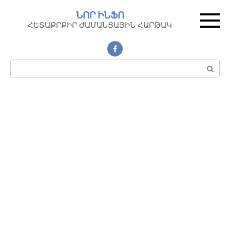
Перейти
ՆՈՐ ԻՆՖՈ
к
ՀԵՏԱՔՐՔԻՐ ԺԱՄԱՆՑԱՅԻՆ ՀԱՐԹԱԿ
контенту
Поиск: