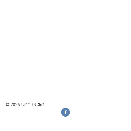
© 2026 ՆՈՐ ԻՆՖՈ