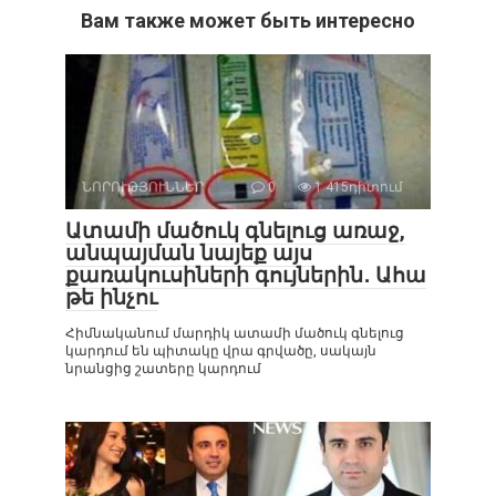
Вам также может быть интересно
ՆՈՐՈՒԹՅՈՒՆՆԵՐ
0
1 415դիտում
Ատամի մածուկ գնելուց առաջ,
անպայման նայեք այս
քառակուսիների գույներին․ Ահա
թե ինչու
Հիմնականում մարդիկ ատամի մածուկ գնելուց
կարդում են պիտակը վրա գրվածը, սակայն
նրանցից շատերը կարդում