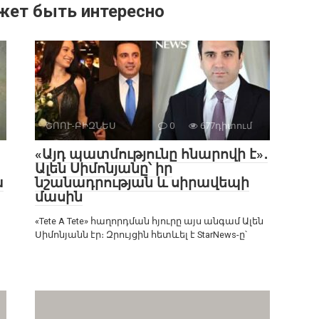
жет быть интересно
ՇՈՈՒ-ԲԻԶՆԵՍ
0
677դիտում
«Այդ պատմությունը հնարովի է»․
Ալեն Սիմոնյանը՝ իր
ա
նշանադրության և սիրավեպի
մասին
«Tete A Tete» հաղորդման հյուրը այս անգամ Ալեն
Սիմոնյանն էր։ Զրույցին հետևել է StarNews-ը՝