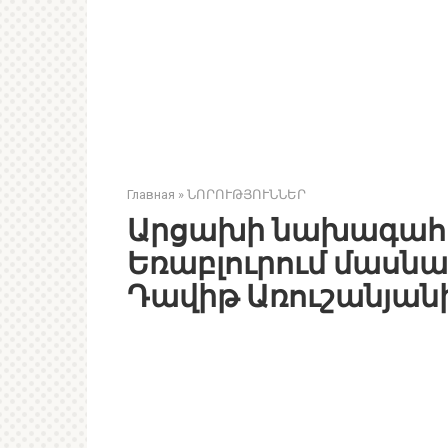
Главная
»
ՆՈՐՈՒԹՅՈՒՆՆԵՐ
Արցախի նախագահ 
Եռաբլուրում մասնա
Դավիթ Առուշանյանի