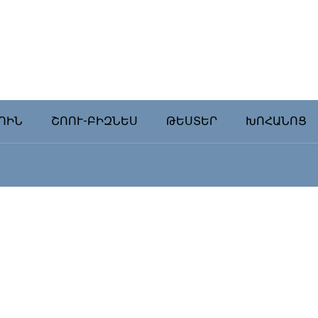
ՈԻՆ
ՇՈՈՒ-ԲԻԶՆԵՍ
ԹԵՍՏԵՐ
ԽՈՀԱՆՈՑ