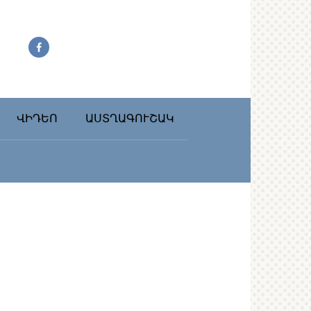
ՎԻԴԵՈ
ԱՍՏՂԱԳՈՒՇԱԿ