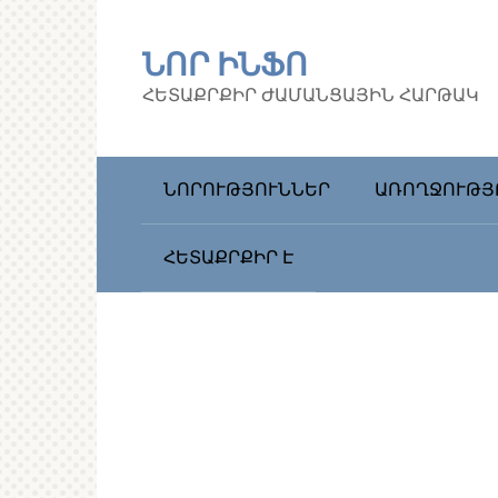
Перейти
к
ՆՈՐ ԻՆՖՈ
контенту
ՀԵՏԱՔՐՔԻՐ ԺԱՄԱՆՑԱՅԻՆ ՀԱՐԹԱԿ
ՆՈՐՈՒԹՅՈՒՆՆԵՐ
ԱՌՈՂՋՈՒԹՅ
ՀԵՏԱՔՐՔԻՐ Է