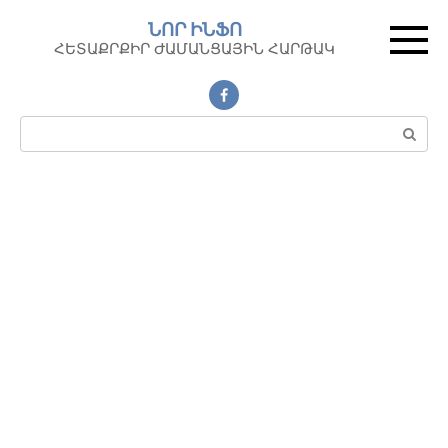
Перейти
ՆՈՐ ԻՆՖՈ
к
ՀԵՏԱՔՐՔԻՐ ԺԱՄԱՆՑԱՅԻՆ ՀԱՐԹԱԿ
контенту
Поиск: