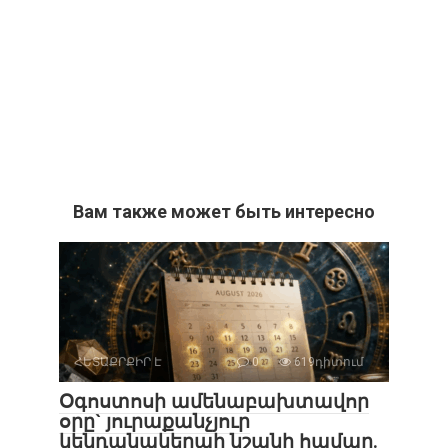
Вам также может быть интересно
ՀԵՏԱՔՐՔԻՐ Է
0
619դիտում
Օգոստոսի ամենաբախտավոր
օրը` յուրաքանչյուր
կենդանակերպի նշանի համար.