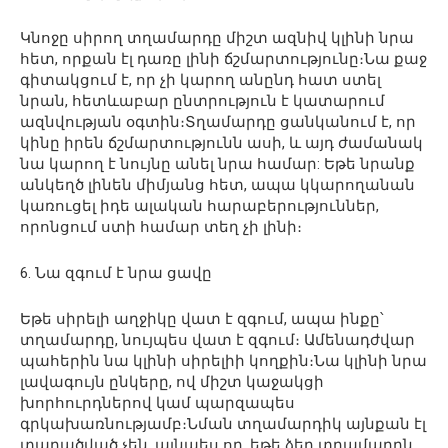
Կնոջը սիրող տղամարդը միշտ ազնիվ կլինի նրա
հետ, որքան էլ դառը լինի ճշմարտությունը։Նա քաջ
գիտակցում է, որ չի կարող անընդ հատ ստել
նրան, հետևաբար ընտրություն է կատարում
ազնվության օգտին։Տղամարդը ցանկանում է, որ
կինը իրեն ճշմարտությունն ասի, և այդ ժամանակ
նա կարող է նույնը անել նրա համար: Եթե ​​նրանք
անկեղծ լինեն միմյանց հետ, ապա կկարողանան
կառուցել իդե ալական հարաբերություններ,
որոնցում ստի համար տեղ չի լինի։
6. Նա զգում է նրա ցավը
Եթե ​​սիրելի աղջիկը վատ է զգում, ապա ինքը՝
տղամարդը, նույպես վատ է զգում։ Ամենադժվար
պահերին նա կլինի սիրելիի կողքին։Նա կլինի նրա
լավագույն ընկերը, ով միշտ կաջակցի
խորհուրդներով կամ պարզապես
գրկախառնությամբ։Նման տղամարդիկ այնքան էլ
տարածված չեն, այնպես որ, եթե ձեր տղամարդն