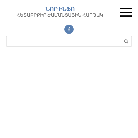
Перейти
ՆՈՐ ԻՆՖՈ
к
ՀԵՏԱՔՐՔԻՐ ԺԱՄԱՆՑԱՅԻՆ ՀԱՐԹԱԿ
контенту
Поиск: