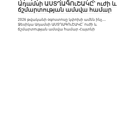
Ադամսի ԱՍՏՂԱԳՈւՇԱԿԸ՝ ուժի և
ճշմարտության ամսվա համար
2026 թվականի օգոստոսը կփոխի ամեն ինչ․․․
Ջեսիկա Ադամսի ԱՍՏՂԱԳՈւՇԱԿԸ՝ ուժի և
ճշմարտության ամսվա համար Հայտնի