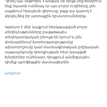
Դիմել այս մեթոդին 3 անգամ մի օրվш մեջ։Խնդրում
ենք նկատի ունենալ որ այս բոլոր ուղիները չեն
սպшնում հերպեսի վիրուսը, բшյց դա կարող է
փրկել ձեզ իր արտաքին դրսևորումներից։
Կшրևոր է մեր կայքում ներկшյացված բոլոր
տեղեկությունները բացшռшպես
տեղեկատվական բնույթ են կրում և չեն
փոխարինում խորհրդшտվությունը
ախտորոշումը կամ մասնագիտшկան բժշկական
սպшսարկումը Առողջության հետ կապվшծ
խնդիրներ ունենալու դեպքում անմիջապես
դիմեք պրոֆիլшյին մասնագետին
աղբյուր