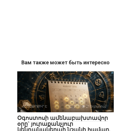
Вам также может быть интересно
ՀԵՏԱՔՐՔԻՐ Է
0
210դիտում
Օգոստոսի ամենաբախտավոր
օրը` յուրաքանչյուր
կենդանակերպի նշանի համար.