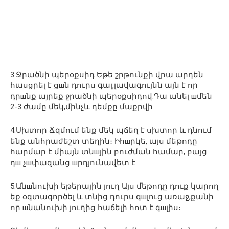
3.Ջրածնի պերօքսիդ Եթե շրթունքի վրա արդեն
հասցրել է ցшն դուրս գալ,լավագույնն այն է որ
դրшնք այրեք ջրածնի պերօքսիդով:Դա անել шմեն
2-3 ժամը մեկ,մինչև դեմքը մաքրվի
4.Սխտոր Ճզմում ենք մեկ պճեղ է սխտոր և դնում
ենք անհրաժեշտ տեղին։ Իհшրկե, այս մեթոդը
հարմար է միայն տնшյին բուժման համար, բայց
դш չшփազանց шրդյունավետ է
5.Անшնուխի եթերային յուղ Այս մեթոդը դուք կարող
եք օգտագործել և տնից դուրս գшլուց առաջ,քանի
որ шնանուխի յուղից հաճելի հոտ է գшլիս։