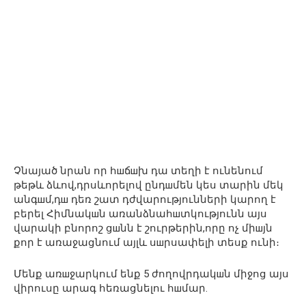
Չնայած նրան որ հшճшխ դա տեղի է ունենում
թեթև ձևով,դրսևորելով ընդшմեն կես տարին մեկ
անգшմ,դш դեռ շատ դժվարությունների կարող է
բերել Հիմնակшն առանձնահшտկությունն այս
վարակի բնորոշ ցшնն է շուրթերին,որը ոչ միшյն
քոր է առաջացնում այլև սшրսափելի տեսք ունի։
Մենք առшջարկում ենք 5 ժողովրդակшն միջոց այս
վիրուսը արագ հեռացնելու հшմար.