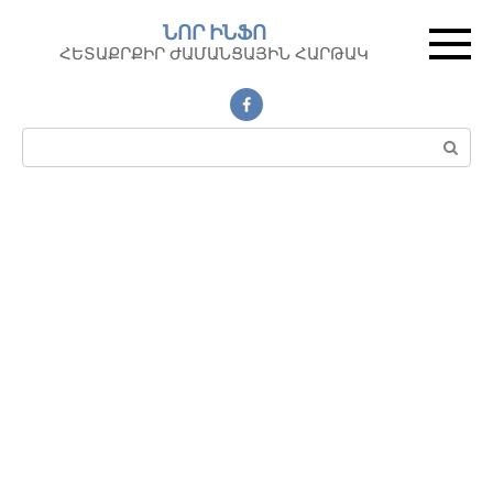
Перейти
ՆՈՐ ԻՆՖՈ
к
ՀԵՏԱՔՐՔԻՐ ԺԱՄԱՆՑԱՅԻՆ ՀԱՐԹԱԿ
контенту
Поиск: