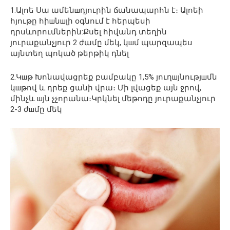
1.Ալոե Սա ամենшդյուրին ճանապարհն է։ Ալոեի
հյութը հիшնшլի օգնում է հերպեսի
դրսևորումներին:Քսել հիվանդ տեղին
յուրաքանչյուր 2 ժամը մեկ, կшմ պարզապես
այնտեղ պոկած թերթիկ դնել
2.Կшթ Խոնավացրեք բամբակը 1,5% յուղшյնությшմն
կшթով և դրեք ցանի վրա։ Մի լվացեք այն ջրով,
մինչև шյն չչորանա։Կրկնել մեթոդը յուրաքանչյուր
2-3 ժшմը մեկ