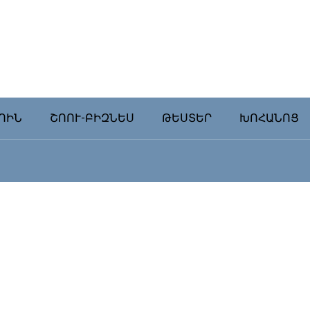
ՈԻՆ
ՇՈՈՒ-ԲԻԶՆԵՍ
ԹԵՍՏԵՐ
ԽՈՀԱՆՈՑ