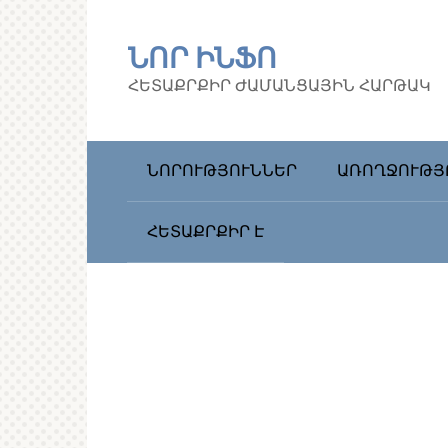
Перейти
к
ՆՈՐ ԻՆՖՈ
контенту
ՀԵՏԱՔՐՔԻՐ ԺԱՄԱՆՑԱՅԻՆ ՀԱՐԹԱԿ
ՆՈՐՈՒԹՅՈՒՆՆԵՐ
ԱՌՈՂՋՈՒԹՅ
ՀԵՏԱՔՐՔԻՐ Է