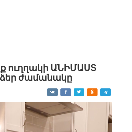
ոնք ուղղակի ԱՆԻՄԱՍՏ
ք ձեր ժամանակը