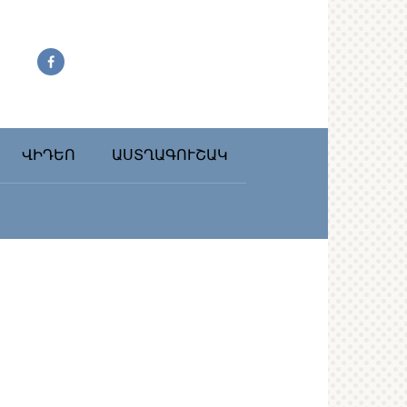
ՎԻԴԵՈ
ԱՍՏՂԱԳՈՒՇԱԿ