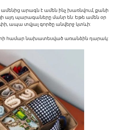
մենից արագն է ամեն ինչ խառնվում, քանի
ի այդ պարագաները մանր են: Եթե ամեն օր
ափի, ապա տվյալ գործը անվերջ կտևի:
ստի համար նախատեսված առանձին դարակ: