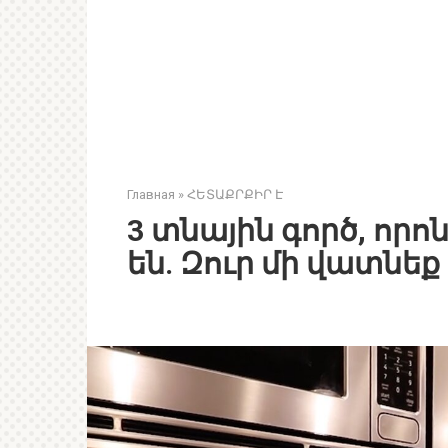
Главная
»
ՀԵՏԱՔՐՔԻՐ Է
3 տնային գործ, որ
են. Զուր մի վատնե