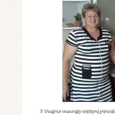
3. Մաքուր սպասքը սրբիչով չորացն