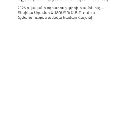
2026 թվականի օգոստոսը կփոխի ամեն ինչ․․․
Ջեսիկա Ադամսի ԱՍՏՂԱԳՈւՇԱԿԸ՝ ուժի և
ճշմարտության ամսվա համար Հայտնի