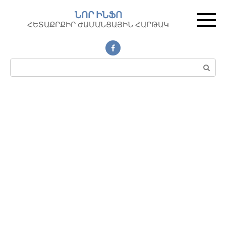
Перейти
ՆՈՐ ԻՆՖՈ
к
ՀԵՏԱՔՐՔԻՐ ԺԱՄԱՆՑԱՅԻՆ ՀԱՐԹԱԿ
контенту
Поиск: