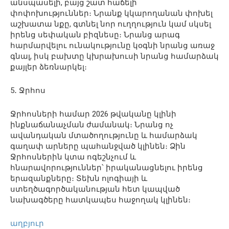
անսպասելի, բայց շատ հաճելի
փոփոխություններ։ Նրանք կկարողանան փոխել
աշխատա նքը, գտնել նոր ուղղություն կամ սկսել
իրենց սեփական բիզնեսը։ Նրանց արագ
հարմարվելու ունակությունը կօգնի նրանց առաջ
գնալ, իսկ բախտը կխրախուսի նրանց համարձակ
քայլեր ձեռնարկել։
5․ Ջրհոս
Ջրհոսների համար 2026 թվականը կլինի
ինքնաճանաչման ժամանակ։ Նրանց ոչ
ավանդական մտածողությունը և համարձակ
գաղափ արները պահանջված կլինեն։ Ձին
Ջրհոսներին կտա ոգեշնչում և
հնարավորություններ՝ իրականացնելու իրենց
երազանքները։ Տեխն ոլոգիայի և
ստեղծագործականության հետ կապված
նախագծերը հատկապես հաջողակ կլինեն։
աղբյուր