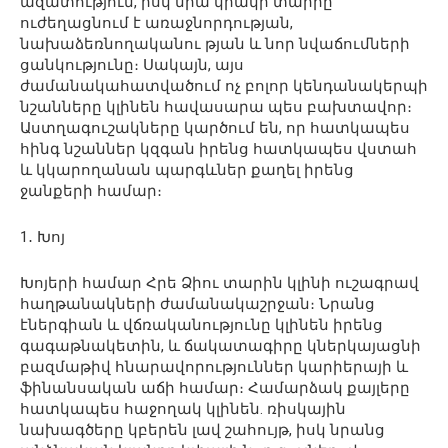
ազատություն, իսկ նրա կրակի տարրը
ուժեղացնում է առաջնորդության,
նախաձեռնողականու թյան և նոր նվաճումների
ցանկությունը։ Սակայն, այս
ժամանակահատվածում ոչ բոլոր կենդանակերպի
նշանները կլինեն հավասարա պես բախտավոր։
Աստղագուշակները կարծում են, որ հատկապես
հինգ նշաններ կզգան իրենց հատկապես վստահ
և կկարողանան պարգևներ քաղել իրենց
ջանքերի համար։
1․ Խոյ
Խոյերի համար Հրե Ձիու տարին կլինի ուշագրավ
հաղթանակների ժամանակաշրջան։ Նրանց
էներգիան և վճռականությունը կլինեն իրենց
գագաթնակետին, և ճակատագիրը կներկայացնի
բազմաթիվ հնարավորություններ կարիերայի և
ֆինանսական աճի համար։ Համարձակ քայլերը
հատկապես հաջողակ կլինեն. ռիսկային
նախագծերը կբերեն լավ շահույթ, իսկ նրանց