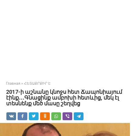
Главная
»
ՀԵՏԱՔՐՔԻՐ Է
2017-ի աշնանը կնոջս հետ Ճապոնիայում
էինք․․․Գնացինք ամբոխի հետևից, մեկ էլ
տեսնենք մեծ մասը շեղվեց