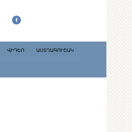
ՎԻԴԵՈ
ԱՍՏՂԱԳՈՒՇԱԿ