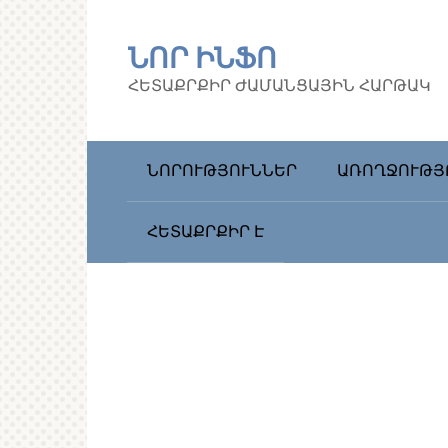
Перейти
к
ՆՈՐ ԻՆՖՈ
контенту
ՀԵՏԱՔՐՔԻՐ ԺԱՄԱՆՑԱՅԻՆ ՀԱՐԹԱԿ
ՆՈՐՈՒԹՅՈՒՆՆԵՐ
ԱՌՈՂՋՈՒԹՅ
ՀԵՏԱՔՐՔԻՐ Է