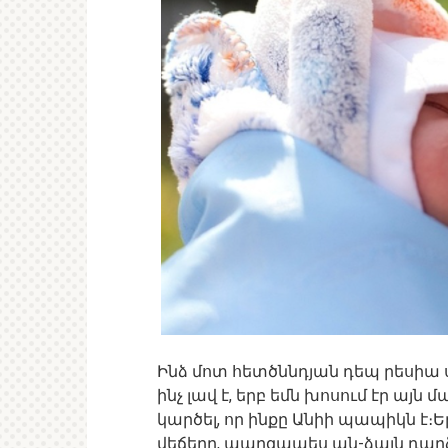
Ինձ մոտ հետծննդյան դեպ րեսիա սկ
ինչ լավ է, երբ եմն խոսում էր այն 
կարծել, որ ինքը Անիի պապիկն է։
վեճերը, պարզապես ան-ձայն դարձ