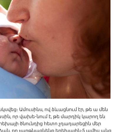
սվեց։ Ամուսինս, ով ձևացնում էր, թե ա մեն
մասին, որ վախե-նում է, թե մարդիկ կարող են
Երեխայի ծնունդից հետո չդադարեցին մեր
ան, որ չարթնացնենք երեխային։5 ամիս անց