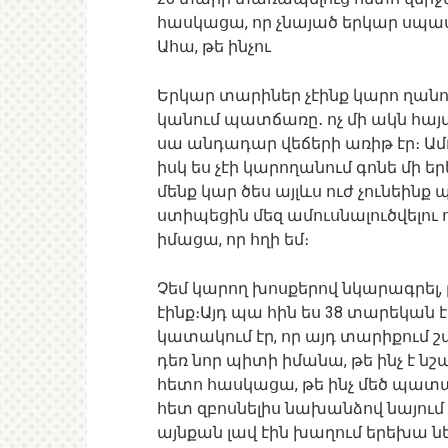
հասկացա, որ չնայած երկար սպասվա
Ահա, թե ինչու
Երկար տարիներ չէինք կարո ղանու
կանում պատճառը․ ոչ մի ակն հայ
սա անդադար վեճերի առիթ էր։ Ամո
իսկ ես չէի կարողանում գոնե մի ե
մենք կար ծես այլևս ուժ չունեինք 
ստիպեցին մեզ ամուսնալուծվելու ո
իմացա, որ հղի եմ։
Չեմ կարող խոսքերով նկարագրել, թ
էինք։Այդ պա հին ես 38 տարեկան է
կատակում էր, որ այդ տարիքում 
դեռ նոր պիտի իմանա, թե ինչ է նշ
հետո հասկացա, թե ինչ մեծ պատա 
հետ զբոսնելիս նախանձով նայում
այնքան լավ էին խաղում երեխա ներ