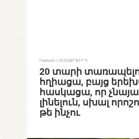
Главная
»
ՀԵՏԱՔՐՔԻՐ Է
20 տարի տառապելո
հղիացա, բայց երեխ
հասկացա, որ չնայ
լինելուն, սխալ որոշ
թե ինչու