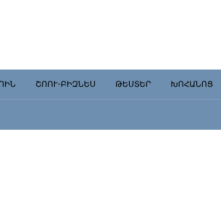
ՈԻՆ
ՇՈՈՒ-ԲԻԶՆԵՍ
ԹԵՍՏԵՐ
ԽՈՀԱՆՈՑ