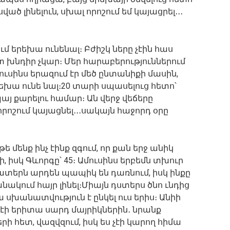
ծ լինելուն, սխալ որոշում եմ կայացրել․․․
մ երեխա ունենալ։ Բժիշկ ները չէին հաս
տ խնդիր չկար։ Մեր հարաբերություններում
ւսինս երազում էր մեծ ընտանիքի մասին,
րեխա ունե նալ։20 տարի սպասելուց հետո՝
պայ քարելու համար։ Ան վերջ վեճերը
րոշում կայացնել․․․սակայն հաջորդ օրը
ե մենք ինչ էինք զգում, որ քան երջ անիկ
ի, իսկ Գևորգը՝ 45։ Ամուսինս երբեմն տխուր
շատերն արդեն պապիկ են դառնում, իսկ ինքը
անակում հայր լինել։Միայն դստերս ծնո ւնդից
սխանատվություն է ընկել ուս երիս։ Անիի
 էի երիտա սարդ մայրիկներին․ նրանք
ի հետ, վազվզում, իսկ ես չէի կարող հիմա