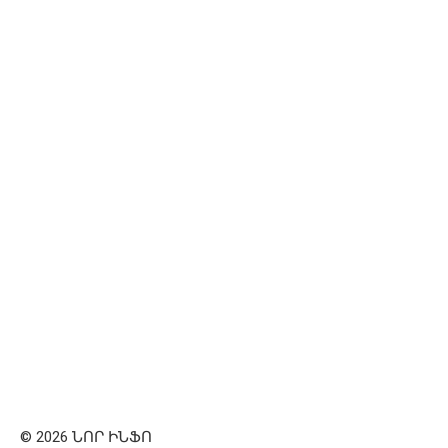
© 2026 ՆՈՐ ԻՆՖՈ