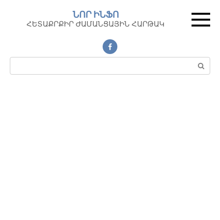
Перейти
ՆՈՐ ԻՆՖՈ
к
ՀԵՏԱՔՐՔԻՐ ԺԱՄԱՆՑԱՅԻՆ ՀԱՐԹԱԿ
контенту
Поиск: