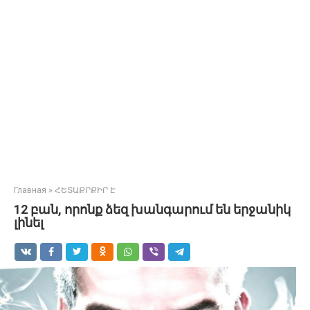
Главная
»
ՀԵՏԱՔՐՔԻՐ Է
12 բան, որոնք ձեզ խանգարում են երջանիկ
լինել