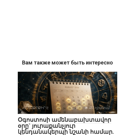
Вам также может быть интересно
ՀԵՏԱՔՐՔԻՐ Է
0
451դիտում
Օգոստոսի ամենաբախտավոր
օրը` յուրաքանչյուր
կենդանակերպի նշանի համար.