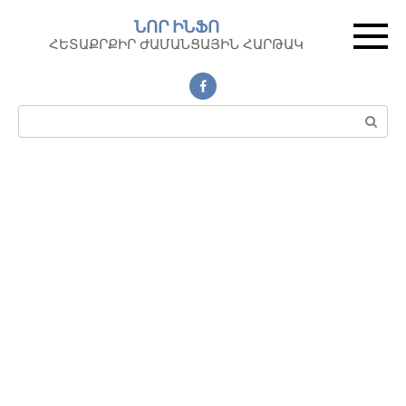
Перейти
ՆՈՐ ԻՆՖՈ
к
ՀԵՏԱՔՐՔԻՐ ԺԱՄԱՆՑԱՅԻՆ ՀԱՐԹԱԿ
контенту
Поиск: