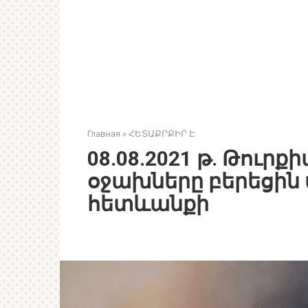
Главная
»
ՀԵՏԱՔՐՔԻՐ Է
08.08.2021 թ. Թուրք
օջախները բերեցի
հետևանքի