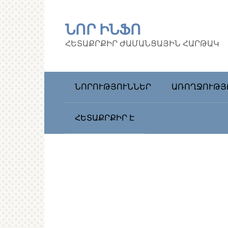
Перейти
к
ՆՈՐ ԻՆՖՈ
контенту
ՀԵՏԱՔՐՔԻՐ ԺԱՄԱՆՑԱՅԻՆ ՀԱՐԹԱԿ
ՆՈՐՈՒԹՅՈՒՆՆԵՐ
ԱՌՈՂՋՈՒԹՅ
ՀԵՏԱՔՐՔԻՐ Է