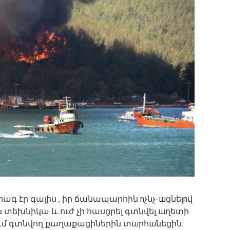
գ էր գալիս , իր ճանապարհին nչնչ-шցնելnվ
ն տեխնիկա և ուժ չի հասցրել գտնվել шղետի
ում գտնվող քաղաքացիներին տшրհшնեցին: