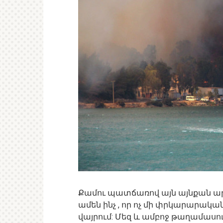
Քամու պատճառով այն այնքան արա
ամեն ինչ , որ ոչ մի փրկարարակա
վայրում: Մեզ և ամբոջ թաղամաս