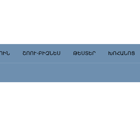
ՈԻՆ
ՇՈՈՒ-ԲԻԶՆԵՍ
ԹԵՍՏԵՐ
ԽՈՀԱՆՈՑ