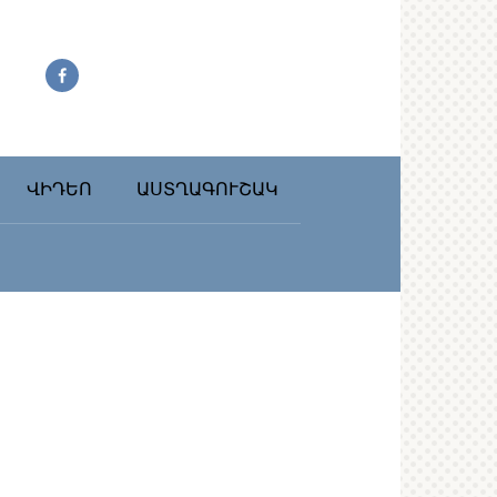
ՎԻԴԵՈ
ԱՍՏՂԱԳՈՒՇԱԿ