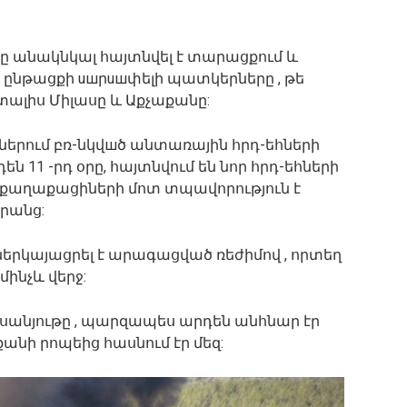
քը անակնկալ հայտնվել է տարացքում և
ջ ընթացքի uшրuшփելի պատկերները , թե
տալիս Միլասը և Աքչաքանը:
ներում բռ-նկվшծ անտառային հրդ-եհների
ն 11 -րդ օրը, հայտնվում են նոր հրդ-եհների
ք քաղաքացիների մոտ տպավորություն է
նրանց:
ներկայացրել է արագացված ռեժիմով , որտեղ
մինչև վերջ:
եսանյութը , պարզապես արդեն անհնար էր
քանի րոպեից հասնում էր մեզ: