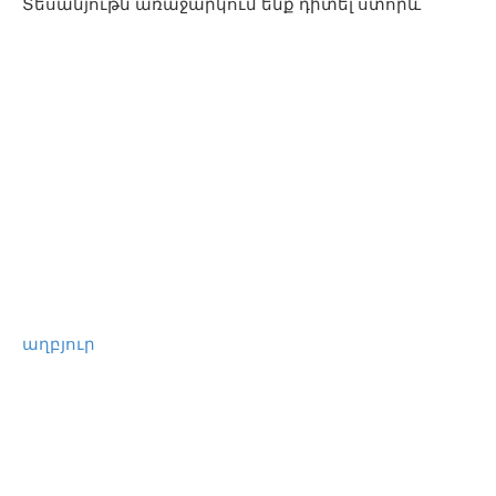
Տեսանյութն առաջարկում ենք դիտել ստորև՝
աղբյուր