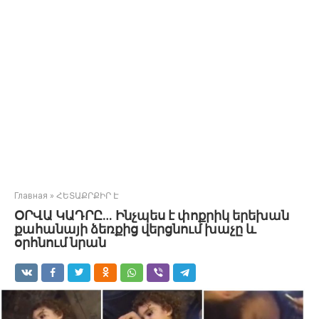
Главная
»
ՀԵՏԱՔՐՔԻՐ Է
ՕՐՎԱ ԿԱԴՐԸ… Ինչպես է փոքրիկ երեխան
քահանայի ձեռքից վերցնում խաչը և
օրհնում նրան