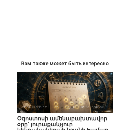
Вам также может быть интересно
ՀԵՏԱՔՐՔԻՐ Է
0
550դիտում
Օգոստոսի ամենաբախտավոր
օրը` յուրաքանչյուր