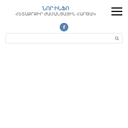
Перейти
ՆՈՐ ԻՆՖՈ
к
ՀԵՏԱՔՐՔԻՐ ԺԱՄԱՆՑԱՅԻՆ ՀԱՐԹԱԿ
контенту
Поиск: