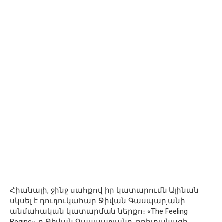
Հիանալի, ջինջ սահքով իր կատարումն Ալինան
սկսել է դուդուկահար Ջիվան Գասպարյանի
անմահական կատարման ներքո։ «The Feeling
Begins»-ը Ջիվան Գասպարյանը, բրիտանացի