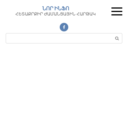
Перейти
ՆՈՐ ԻՆՖՈ
к
ՀԵՏԱՔՐՔԻՐ ԺԱՄԱՆՑԱՅԻՆ ՀԱՐԹԱԿ
контенту
Поиск: