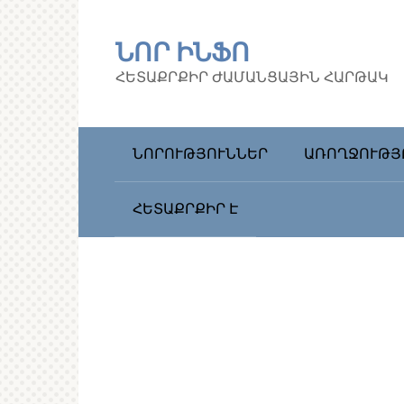
Перейти
к
ՆՈՐ ԻՆՖՈ
контенту
ՀԵՏԱՔՐՔԻՐ ԺԱՄԱՆՑԱՅԻՆ ՀԱՐԹԱԿ
ՆՈՐՈՒԹՅՈՒՆՆԵՐ
ԱՌՈՂՋՈՒԹՅ
ՀԵՏԱՔՐՔԻՐ Է