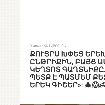
Главная
»
ՀԵՏԱՔՐՔԻՐ Է
ՔՈՒՅՐՍ ԽՓԵՑ ԵՐԵ
ԸՆԹՐԻՔԻՆ, ԲԱՅՑ Ա
ԿԵՂՏՈՏ ԳԱՂՏՆԻՔԸ.
ՊԵՏՔ Է ՊԱՏՄԵՄ ՔԵԶ
ԵՐԵԿ ԳԻՇԵՐ»: 🎄😱