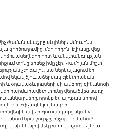
ւժիչ ժամանակաշրջան լիներ։ Ամուսինս՝
ա գործուղումից, մեր որդին՝ Էլիասը, վեց
ւն, սոճու ասեղների հոտ և անվտանգության
նիքում տոնը երբեք իմը չէր։ Կամիլան միշտ
ության չէր գալիս, նա ներկայացում էր
ումով եկավ ձյունաճերմակ էլեկտրական
 և օղակաձև լույսերի մի ամբողջ զինանոցի
ւմ մեր հարմարավետ տունը վերածվեց սառը
ուսանկարները, որոնք ես այդքան սիրով
ցվեցին՝ «փչացնելով կադրի
րինվեցին ավելի «լուսանկարչական»
ին անում նրա շուրջը, ինչպես քմահաճ
տը, վախենալով մեկ բառով փչացնել նրա