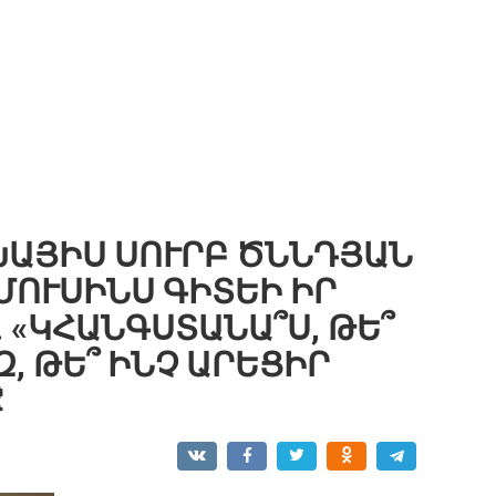
ԽԱՅԻՍ ՍՈՒՐԲ ԾՆՆԴՅԱՆ
ՄՈՒՍԻՆՍ ԳԻՏԵԻ ԻՐ
 «ԿՀԱՆԳՍՏԱՆԱ՞Ս, ԹԵ՞
, ԹԵ՞ ԻՆՉ ԱՐԵՑԻՐ
