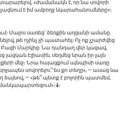
տարարելով. «Ժամանակն է, որ նա սովորի
չացնում է իմ ամբողջ նկարահանումները»։
ում։ Մայրս սառեց՝ ձեռքին աղցանի ամանը.
լով, թե ոչինչ չի պատահել։ Ոչ ոք չշարժվեց
Բացի Մարկից։ Նա դանդաղ վեր կացավ,
լացկան Էլիասին, սեղմեց նրան իր լայն
աչքերի մեջ։ Նրա հայացքում այնպիսի սառը
Վերջապես սովորելու՞ ես քո տեղը», — ասաց նա
ղ ձայնով, — «թե՞ պետք է բոլորին պատմեմ,
 մանկապարտեզում»։ 🕯️։