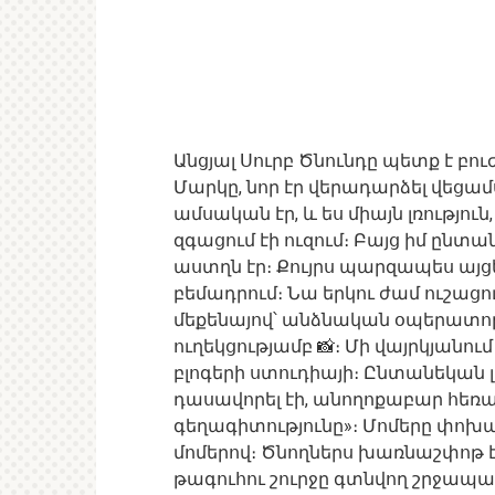
Անցյալ Սուրբ Ծնունդը պետք է բո
Մարկը, նոր էր վերադարձել վեցամսյ
ամսական էր, և ես միայն լռությո
զգացում էի ուզում։ Բայց իմ ընտա
աստղն էր։ Քույրս պարզապես այցել
բեմադրում։ Նա երկու ժամ ուշաց
մեքենայով՝ անձնական օպերատորի
ուղեկցությամբ 📸։ Մի վայրկյանո
բլոգերի ստուդիայի։ Ընտանեկան լ
դասավորել էի, անողոքաբար հեռա
գեղագիտությունը»։ Մոմերը փոխա
մոմերով։ Ծնողներս խառնաշփոթ է
թագուհու շուրջը գտնվող շրջապա