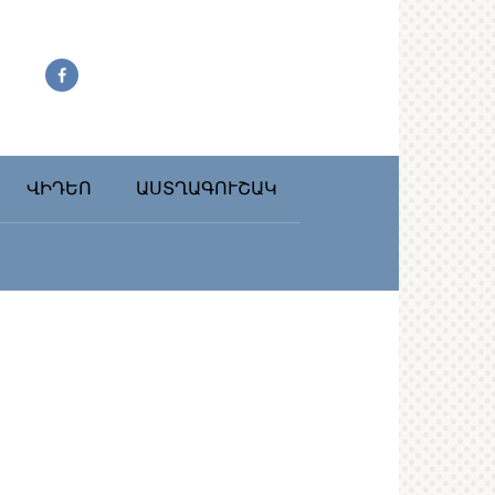
ՎԻԴԵՈ
ԱՍՏՂԱԳՈՒՇԱԿ