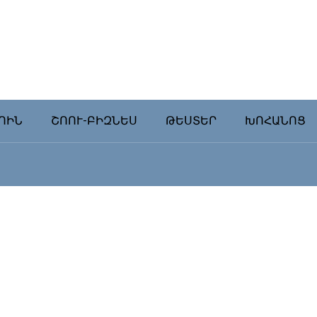
ՈԻՆ
ՇՈՈՒ-ԲԻԶՆԵՍ
ԹԵՍՏԵՐ
ԽՈՀԱՆՈՑ