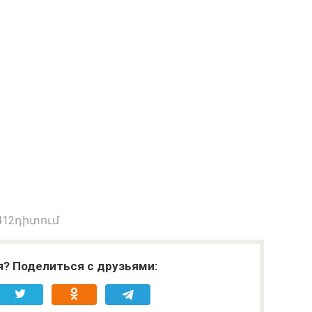
412դիտում
я? Поделиться с друзьями: