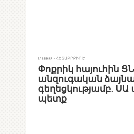
Главная
»
ՀԵՏԱՔՐՔԻՐ Է
Փոքրիկ հայուհին ՑՆ
անզուգական ձայնայ
գեղեցկությամբ. ՍԱ
պետք