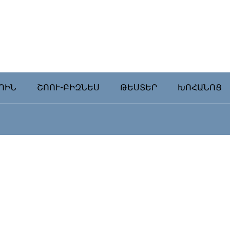
ՈԻՆ
ՇՈՈՒ-ԲԻԶՆԵՍ
ԹԵՍՏԵՐ
ԽՈՀԱՆՈՑ