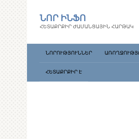
Перейти
к
ՆՈՐ ԻՆՖՈ
контенту
ՀԵՏԱՔՐՔԻՐ ԺԱՄԱՆՑԱՅԻՆ ՀԱՐԹԱԿ
ՆՈՐՈՒԹՅՈՒՆՆԵՐ
ԱՌՈՂՋՈՒԹՅ
ՀԵՏԱՔՐՔԻՐ Է