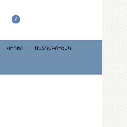
ՎԻԴԵՈ
ԱՍՏՂԱԳՈՒՇԱԿ