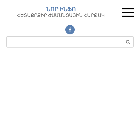
Перейти
ՆՈՐ ԻՆՖՈ
к
ՀԵՏԱՔՐՔԻՐ ԺԱՄԱՆՑԱՅԻՆ ՀԱՐԹԱԿ
контенту
Поиск: