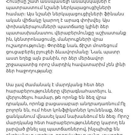
Հունիսը շատ անսպասելի անակնկալներ է
պատրաստում նշանի ներկայացուցիչների
համար։ Այս նշանի ներկայացուցիչների ֆինանս
ական վիճակը կարող է արագ փոխվել։ Այս
փոխակերպումների պատճառը կլինի ձեր
պատասխանատու վերաբերմունքը աշխատանք
ին, կենտրոնացումը, մանրուքների վրա
ուշադրությունը։ Փորձեք նաև ճիշտ մոտեցում
ցուցաբերել բյուջեի ձևավորմանը: Նաև պատր
աստ եղեք այն բանին, որ ձեր մերձավոր
շրջապատից որոշ մարդիկ հավատարիմ չեն լինի
ձեր հաջողությանը:
Սա լավ ժամանակ է մարդկանց հետ ձեր
հարաբերությունները վերագնահատելու և
վերլուծելու համար, թե որոնք են ձեզ վրա
դրական, որոնք բացասաբար անդրադառնում:Ոչ
բոլորն են, ում հետ կոնֆլիկտներ կունենաք, ձեզ
ցանկանում վնասել կամ նախանձում են ձեզ։ Որոշ
մարդկանց հետ հարաբերությունները կարող են
լարված լինել այլ պատճառներով, ինչպիսիք են