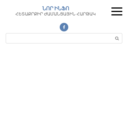
Перейти
ՆՈՐ ԻՆՖՈ
к
ՀԵՏԱՔՐՔԻՐ ԺԱՄԱՆՑԱՅԻՆ ՀԱՐԹԱԿ
контенту
Поиск: