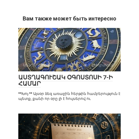
Вам также может быть интересно
ԱՍՏՂԱԳՈՒՇԱԿ
0
1 266դիտում
ԱՍՏՂԱԳՈՒՇԱԿ ՕԳՈՍՏՈՍԻ 7-Ի
ՀԱՄԱՐ
**Խոյ.** Այսօր ձեզ առաջին հերթին համբերություն է
պետք, քանի որ օրը լի է հույսերով ու