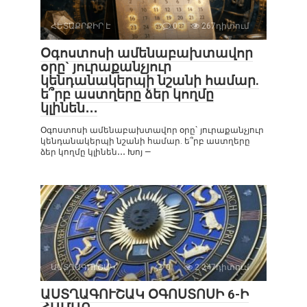
ՀԵՏԱՔՐՔԻՐ Է
0
267դիտում
Օգոստոսի ամենաբախտավոր
օրը` յուրաքանչյուր
կենդանակերպի նշանի համար.
ե՞րբ աստղերը ձեր կողմը
կլինեն․․․
Օգոստոսի ամենաբախտավոր օրը` յուրաքանչյուր
կենդանակերպի նշանի համար. ե՞րբ աստղերը
ձեր կողմը կլինեն․․․ Խոյ —
ԱՍՏՂԱԳՈՒՇԱԿ
0
2 247դիտում
ԱՍՏՂԱԳՈՒՇԱԿ ՕԳՈՍՏՈՍԻ 6-Ի