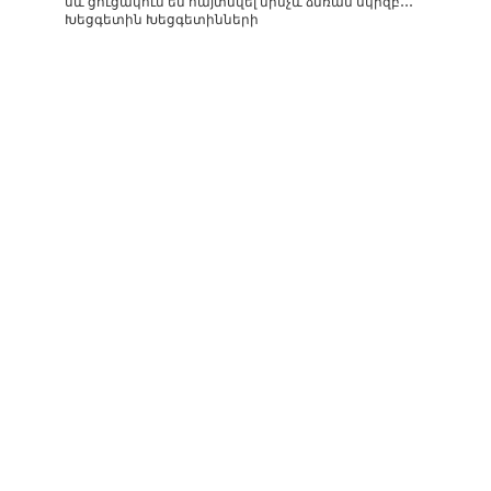
սև ցուցակում են հայտնվել մինչև ձմռան սկիզբ․․․
Խեցգետին Խեցգետինների