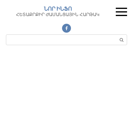
Перейти
ՆՈՐ ԻՆՖՈ
к
ՀԵՏԱՔՐՔԻՐ ԺԱՄԱՆՑԱՅԻՆ ՀԱՐԹԱԿ
контенту
Поиск: