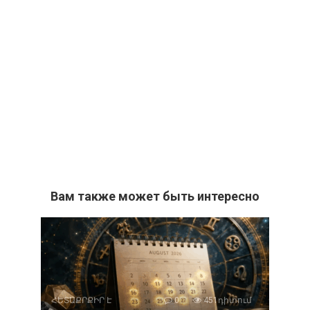
Вам также может быть интересно
ՀԵՏԱՔՐՔԻՐ Է
0
451դիտում