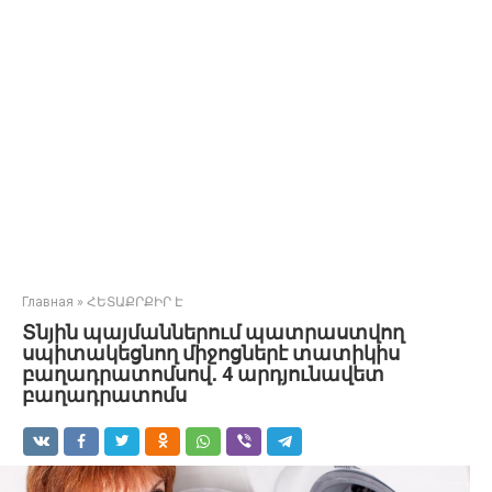
Главная
»
ՀԵՏԱՔՐՔԻՐ Է
Տնյին պայմաններում պատրաստվող
սպիտակեցնող միջոցներէ տատիկիս
բաղադրատոմսով․ 4 արդյունավետ
բաղադրատոմս