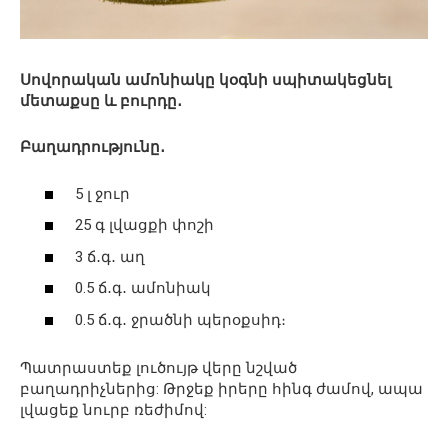
Սովորական ամոնիակը կօգնի սպիտակեցնել
մետաքսը և բուրդը․
Բաղադրությունը․
5 լ ջուր
25 գ լվացքի փոշի
3 ճ․գ․ աղ
0.5 ճ․գ․ ամոնիակ
0.5 ճ․գ․ ջրածնի պերօքսիդ։
Պատրաստեք լուծույթ վերը նշված
բաղադրիչներից: Թրջեք իրերը հինգ ժամով, ապա
լվացեք նուրբ ռեժիմով: