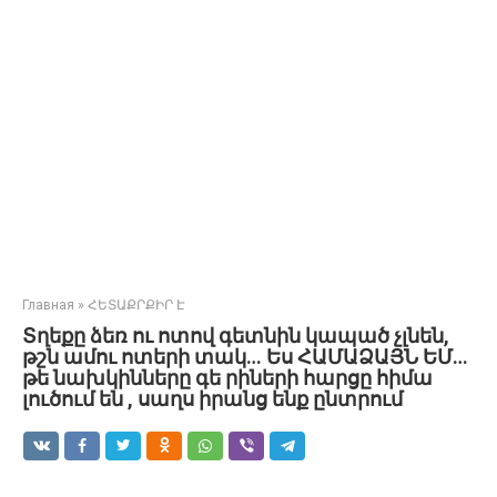
Главная
»
ՀԵՏԱՔՐՔԻՐ Է
Տղեքը ձեռ ու ոտով գետնին կապած չլնեն,
թշն ամու ոտերի տակ… Ես ՀԱՄԱՁԱՅՆ ԵՄ…
թե նախկինները գե րիների հարցը հիմա
լուծում են , սաղս իրանց ենք ընտրում