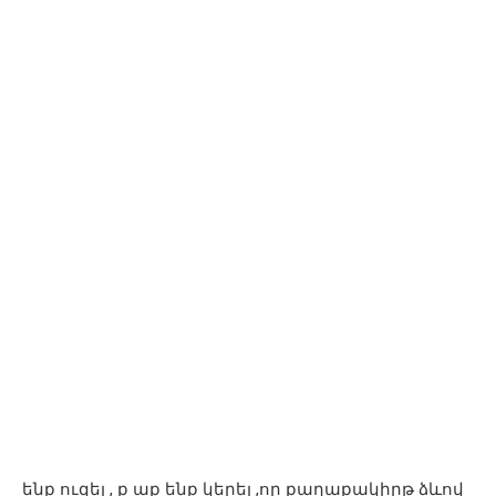
ենք ուզել , ք աք ենք կերել ,որ քաղաքակիրթ ձևով