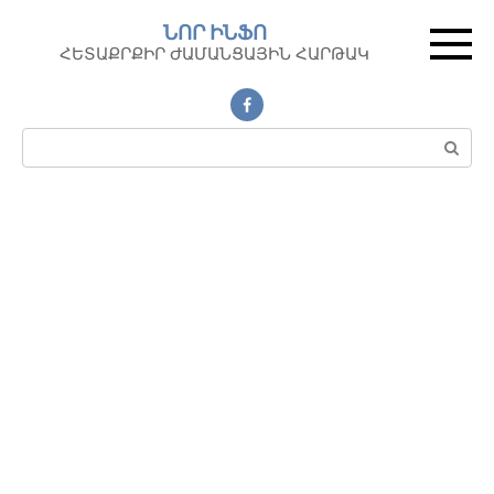
Перейти
ՆՈՐ ԻՆՖՈ
к
ՀԵՏԱՔՐՔԻՐ ԺԱՄԱՆՑԱՅԻՆ ՀԱՐԹԱԿ
контенту
Поиск: