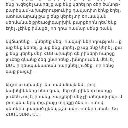
ենք ուզեցել ապրել ք աք ենք կերել որ ձեր ծանոթ-
բարեկամ-ախպերությունից դավադիտ էինք էղել ,
առհասարակ քա ք ենք կերել ,որ ռուսական
սերմանած քրեաօլիգարխիկ բարքերին դեմ ենք
էղել , չէինք իմացել ,որ դրա համար սենց թանկ
կվճարենք … կներեք մեզ , հազար ներողություն … ք
աք ենք կերել , ք աք ենք կերել , ք աք ենք կերել , քա
ք ենք կերել, մեր ՀԱՅ ախպեր գե րիների հարցը
լուծեք գնանք ձեզ ընտրենք , խնդրումեմ, մեկ էլ
ԱՄՆ ի դեսպանատան հարցնել լուծեք , որ հենց
գաք բացվի …
ճիշտ ա ախպեր ,ես համաձայն եմ , թող
նախկինները հետ գան, մեր գե րիների հարցը
լուծեն , ով էլ իրանց բարքերի մեջ չի տեղավորվում
թող գնա երկրից, բայց տղեքը ձեռ ու ոտով
գետնին կապած չլնեն, թշն ամու ոտերի տակ : Ես
ՀԱՄԱՁԱՅՆ ԵՄ…