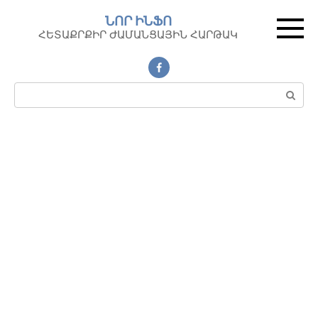
Перейти
ՆՈՐ ԻՆՖՈ
к
ՀԵՏԱՔՐՔԻՐ ԺԱՄԱՆՑԱՅԻՆ ՀԱՐԹԱԿ
контенту
Поиск: