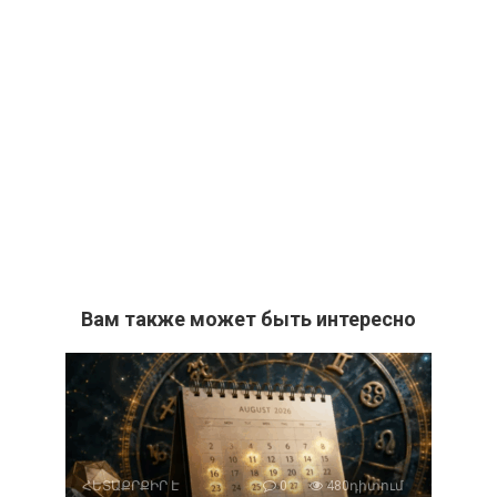
Вам также может быть интересно
ՀԵՏԱՔՐՔԻՐ Է
0
480դիտում