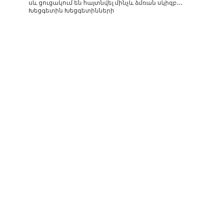
սև ցուցակում են հայտնվել մինչև ձմռան սկիզբ․․․
Խեցգետին Խեցգետինների