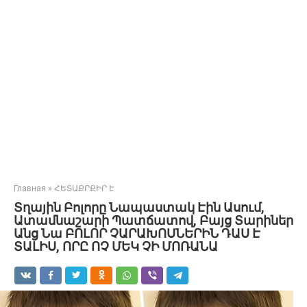
Главная
»
ՀԵՏԱՔՐՔԻՐ Է
Տղային Բոլորը Նապաստակ Էին Ասում,
Ատամնաշարի Պատճատով, Բայց Տարիներ
Անց Նա ԲՈԼՈՐ ՉԱՐԱԽՈՍՆԵՐԻՆ ԴԱՍ Է
ՏԱԼԻՍ, ՈՐԸ ՈՉ ՄԵԿ ՉԻ ՄՈՌԱՆԱ