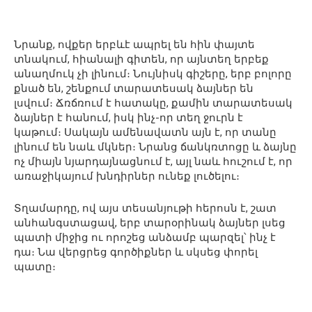
Նրանք, ովքեր երբևէ ապրել են հին փայտե
տնակում, հիանալի գիտեն, որ այնտեղ երբեք
անաղմուկ չի լինում։ Նույնիսկ գիշերը, երբ բոլորը
քնած են, շենքում տարատեսակ ձայներ են
լսվում։ Ճռճռում է հատակը, քամին տարատեսակ
ձայներ է հանում, իսկ ինչ-որ տեղ ջուրն է
կաթում։ Սակայն ամենավատն այն է, որ տանը
լինում են նաև մկներ։ Նրանց ճանկռտոցը և ձայնը
ոչ միայն նյարդայնացնում է, այլ նաև հուշում է, որ
առաջիկայում խնդիրներ ունեք լուծելու։
Տղամարդը, ով այս տեսանյութի հերոսն է, շատ
անհանգստացավ, երբ տարօրինակ ձայներ լսեց
պատի միջից ու որոշեց անձամբ պարզել՝ ինչ է
դա։ Նա վերցրեց գործիքներ և սկսեց փորել
պատը։