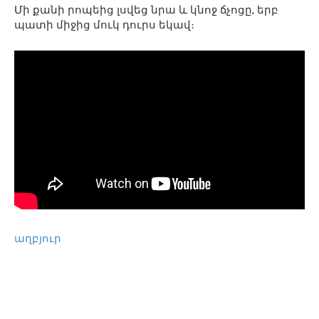
Մի քանի րոպեից լսվեց նրա և կնոջ ճչոցը, երբ
պատի միջից մուկ դուրս եկավ։
աղբյուր