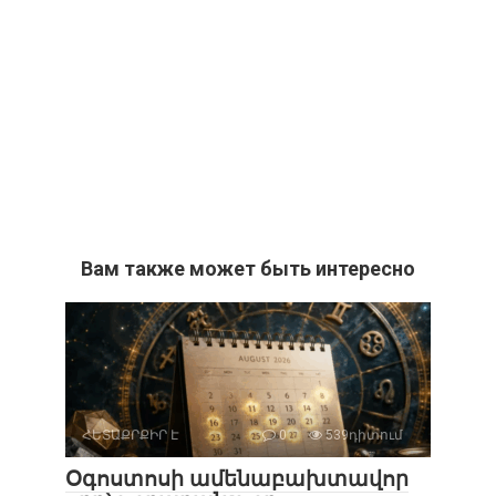
Вам также может быть интересно
ՀԵՏԱՔՐՔԻՐ Է
0
539դիտում
Օգոստոսի ամենաբախտավոր