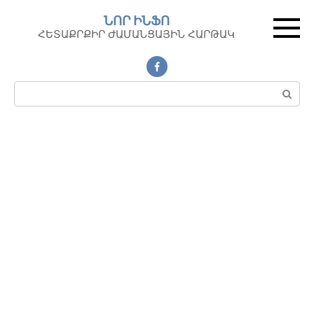
Перейти
ՆՈՐ ԻՆՖՈ
к
ՀԵՏԱՔՐՔԻՐ ԺԱՄԱՆՑԱՅԻՆ ՀԱՐԹԱԿ
контенту
Поиск: