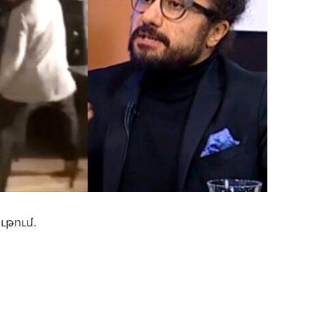
ւթում․