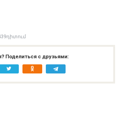
439դիտում
я? Поделиться с друзьями: