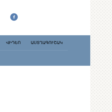
ՎԻԴԵՈ
ԱՍՏՂԱԳՈՒՇԱԿ