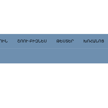
ՈԻՆ
ՇՈՈՒ-ԲԻԶՆԵՍ
ԹԵՍՏԵՐ
ԽՈՀԱՆՈՑ