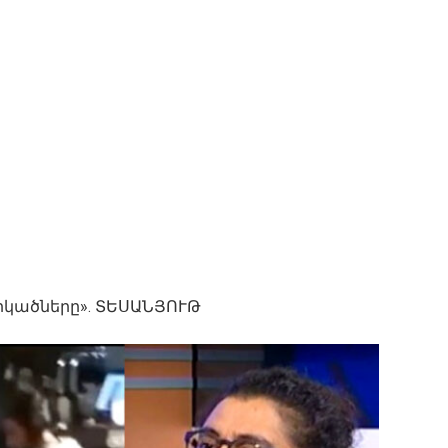
արկածները». ՏԵՍԱՆՅՈՒԹ