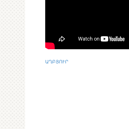
ԱՂԲՅՈՒՐ