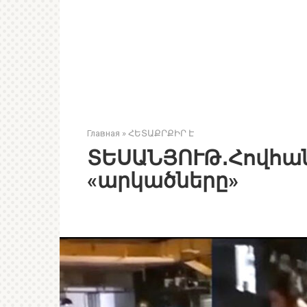
Главная
»
ՀԵՏԱՔՐՔԻՐ Է
ՏԵՍԱՆՅՈՒԹ․Հովհան
«արկածները»