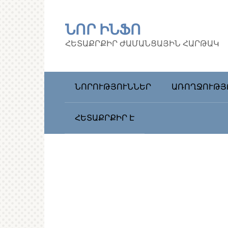
Перейти
к
ՆՈՐ ԻՆՖՈ
контенту
ՀԵՏԱՔՐՔԻՐ ԺԱՄԱՆՑԱՅԻՆ ՀԱՐԹԱԿ
ՆՈՐՈՒԹՅՈՒՆՆԵՐ
ԱՌՈՂՋՈՒԹՅ
ՀԵՏԱՔՐՔԻՐ Է