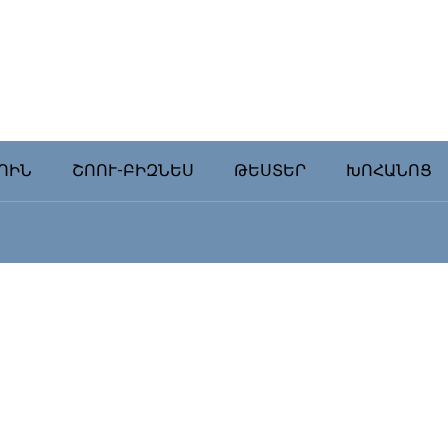
ՈԻՆ
ՇՈՈՒ-ԲԻԶՆԵՍ
ԹԵՍՏԵՐ
ԽՈՀԱՆՈՑ