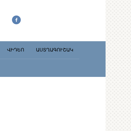
ՎԻԴԵՈ
ԱՍՏՂԱԳՈՒՇԱԿ