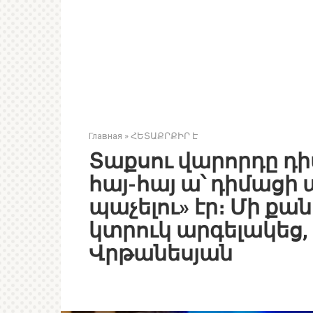
Главная
»
ՀԵՏԱՔՐՔԻՐ Է
Տաքսու վարորդը դի
հայ-հայ ա՝ դիմացի 
պաչելու» էր։ Մի ք
կտրուկ արգելակեց, 
Վրթանեսյան