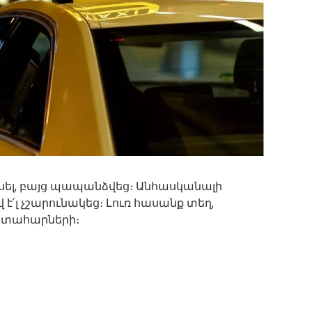
ասել, բայց պապանձվեց։ Անհասկանալի
է՛լ չշարունակեց։ Լուռ հասանք տեղ,
տահարների։