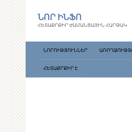
Перейти
к
ՆՈՐ ԻՆՖՈ
контенту
ՀԵՏԱՔՐՔԻՐ ԺԱՄԱՆՑԱՅԻՆ ՀԱՐԹԱԿ
ՆՈՐՈՒԹՅՈՒՆՆԵՐ
ԱՌՈՂՋՈՒԹՅ
ՀԵՏԱՔՐՔԻՐ Է