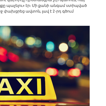
յքը պաչելու» էր։ Մի քանի անգամ ստիպված
աջ փախցրեց ավտոն, լավ է 2-րդ գծում