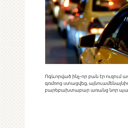
Ոգևորված ինչ-որ բան էր ուզում 
գռմռոց ստացվեց, այնուամենայնիվ 
բարեբախտաբար առանց նոր պա