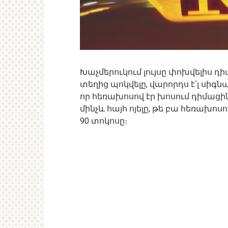
Խաչմերուկում լույսը փոխվելիս դի
տեղից պոկվելը, վարորդս է՛լ սիգնա
որ հեռախոսով էր խոսում դիմացինը
մինչև հայհ ոյելը, թե բա հեռախո
90 տոկոսը։