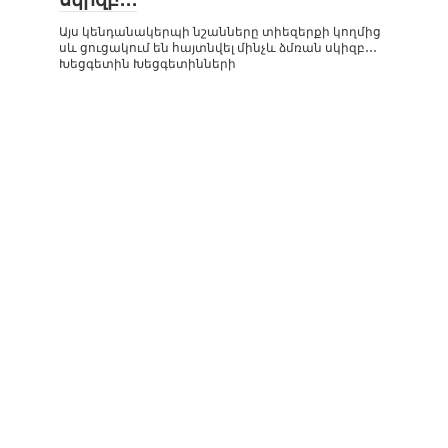
Այս կենդանակերպի նշանները տիեզերքի կողմից
սև ցուցակում են հայտնվել մինչև ձմռան սկիզբ․․․
Խեցգետին Խեցգետինների