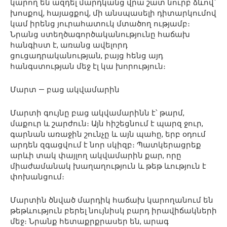
կարող են ազդել մարդկանց վրա շատ նուրբ ձևով՝
խոսքով, հայացքով, մի անսպասելի դիտարկումով
կամ իրենց յուրահատուկ մտածող ությամբ։
Նրանց ստեղծագործականությունը հաճախ
հանգիստ է, առանց ավելորդ
ցուցադրականության, բայց հենց այդ
հանգստության մեջ էլ կա խորություն։
Մարտ — բաց ակվամարին
Մարտի գույնը բաց ակվամարինն է՝ թարմ,
մաքուր և շարժուն։ Այն հիշեցնում է պարզ ջուր,
գարնան առաջին շունչը և այն պահը, երբ օդում
արդեն զգացվում է նոր սկիզբ։ Պատկերացրեք
արևի տակ փայլող ակվամարին քար, որը
միաժամանակ խաղաղություն և թեթ ևություն է
փոխանցում։
Մարտին ծնված մարդիկ հաճախ կարողանում են
թեթևություն բերել նույնիսկ բարդ իրավիճակների
մեջ։ Նրանք հետաքրքրասեր են, արագ