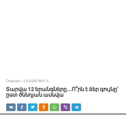
Главная
»
ՀԵՏԱՔՐՔԻՐ Է
Տարվա 12 երանգները.․․Ո՞րն է ձեր գույնը՝
ըստ ծննդյան ամսվա