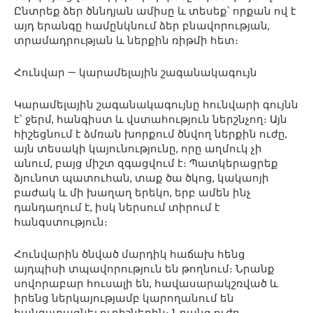
Ընտրեք ձեր ծննդյան ամիսը և տեսեք՝ որքան ով է
այդ երանգը համընկնում ձեր բնավորության,
տրամադրության և ներքին ռիթմի հետ։
Հունվար — կարամելային շագանակագույն
Կարամելային շագանակագույնը հունվարի գույնն
է՝ ջերմ, հանգիստ և վստահություն ներշնչող։ Այն
հիշեցնում է ձմռան խորքում ծնվող ներքին ուժը,
այն տեսակի կայունությունը, որը աղմուկ չի
անում, բայց միշտ զգացվում է։ Պատկերացրեք
ձյունոտ պատուհան, տաք ծա ծկոց, կակաոյի
բաժակ և մի խաղաղ երեկո, երբ ամեն ինչ
դանդաղում է, իսկ ներսում տիրում է
հանգստություն։
Հունվարին ծնված մարդիկ հաճախ հենց
այդպիսի տպավորություն են թողնում։ Նրանք
սովորաբար հուսալի են, հավասարակշռված և
իրենց ներկայությամբ կարողանում են