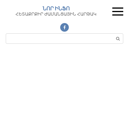
Перейти
ՆՈՐ ԻՆՖՈ
к
ՀԵՏԱՔՐՔԻՐ ԺԱՄԱՆՑԱՅԻՆ ՀԱՐԹԱԿ
контенту
Поиск: