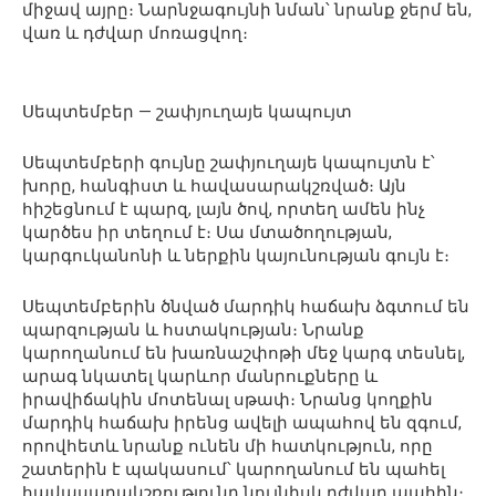
միջավ այրը։ Նարնջագույնի նման՝ նրանք ջերմ են,
վառ և դժվար մոռացվող։
Սեպտեմբեր — շափյուղայե կապույտ
Սեպտեմբերի գույնը շափյուղայե կապույտն է՝
խորը, հանգիստ և հավասարակշռված։ Այն
հիշեցնում է պարզ, լայն ծով, որտեղ ամեն ինչ
կարծես իր տեղում է։ Սա մտածողության,
կարգուկանոնի և ներքին կայունության գույն է։
Սեպտեմբերին ծնված մարդիկ հաճախ ձգտում են
պարզության և հստակության։ Նրանք
կարողանում են խառնաշփոթի մեջ կարգ տեսնել,
արագ նկատել կարևոր մանրուքները և
իրավիճակին մոտենալ սթափ։ Նրանց կողքին
մարդիկ հաճախ իրենց ավելի ապահով են զգում,
որովհետև նրանք ունեն մի հատկություն, որը
շատերին է պակասում՝ կարողանում են պահել
հավասարակշռությունը նույնիսկ դժվար պահին։