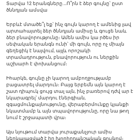
Տարվա 12 երանգները.․․Ո՞րն է ձեր գույնը՝ ըստ
ծննդյան ամսվա
Երբևէ մտածե՞լ եք՝ ինչ գույն կարող է ամենից լավ
արտահայտել ձեր ծննդյան ամիսը և գուցե նաև
ձեր բնավորությունը։ Ամեն ամիս կա րծես իր
սեփական երանգն ունի՝ մի գույն, որը ոչ միայն
գեղեցիկ է նայվում, այլև որոշակի
տրամադրություն, բնավորություն ու ներքին
աշխարհ է փոխանցում։
Իհարկե, գույնը չի կարող ամբողջությամբ
բացատրել մարդուն։ Բայց երբեմն այն կարող է
շատ դիպուկ ցույց տալ այն, ինչ բառերով դժվ ար է
նկարագրել՝ մարդու էներգիան,
զգացմունքայնությունը, վերաբերմունքը կյանքի
նկատմամբ և այն տպավորությունը, որը նա թող
նում է շրջապատի վրա։
Այս նյութում տարվա յուրաքանչյուր ամիս
ներկայացված է իր խորհրդանշական գույնով։