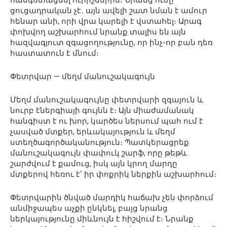
հանգստացնել ուրիշներին։ Նրանց ուժը
ցուցադրական չէ․ այն ավելի շատ նման է ամուր
հենար անի, որի վրա կարելի է վստահել։ Արագ
փոխվող աշխարհում նրանք տալիս են այն
հազվագյուտ զգացողությունը, որ ինչ-որ բան դեռ
հաստատուն է մնում։
Փետրվար — մեղմ մանուշակագույն
Մեղմ մանուշակագույնը փետրվարի զգայուն և
նուրբ էներգիայի գույնն է։ Այն միաժամանակ
հանգիստ է ու խոր, կարծես ներսում պահ ում է
չասված մտքեր, երևակայություն և մեղմ
ստեղծագործականություն։ Պատկերացրեք
մանուշակագույն փափուկ շարֆ, որը թեթև
շարժվում է քամուց, իսկ այն կրող մարդը
մտքերով հեռու է՝ իր փոքրիկ ներքին աշխարհում։
Փետրվարին ծնված մարդիկ հաճախ չեն փորձում
անմիջապես աչքի ընկնել, բայց նրանց
ներկայությունը միևնույն է հիշվում է։ Նրանք