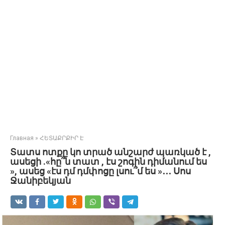
Главная
»
ՀԵՏԱՔՐՔԻՐ Է
Տատս ոտքը կո տրած անշարժ պառկած է ,
ասեցի .«հը՞ն տատ , էս շոգին դիմանում ես
», ասեց «էս դմ դմփոցը լսու՞մ ես »․․․ Սոս
Ջանիբեկյան