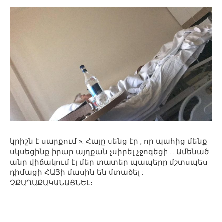
կրիշն է սարքում »: Հայը սենց էր , որ պահից մենք
սկսեցինք իրար այդքան չսիրել չջոգեցի … Ամենած
անր վիճակում էլ մեր տատեր պապերը մշտսպես
դիմացի ՀԱՅի մասին են մտածել :
ՉՔԱՂԱՔԱԿԱՆԱՑՆԵԼ։