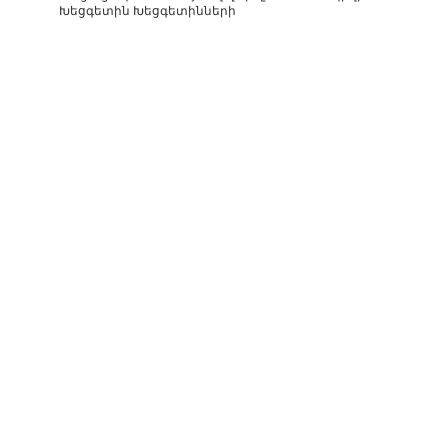
Խեցգետին Խեցգետինների