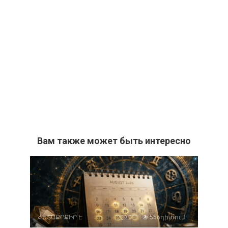
Вам также может быть интересно
ՀԵՏԱՔՐՔԻՐ Է
0
556դիտում