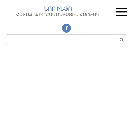
Перейти
ՆՈՐ ԻՆՖՈ
к
ՀԵՏԱՔՐՔԻՐ ԺԱՄԱՆՑԱՅԻՆ ՀԱՐԹԱԿ
контенту
Поиск: