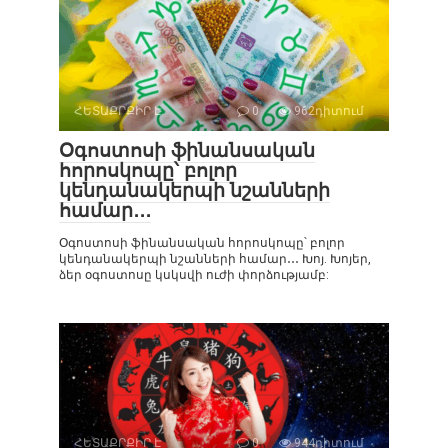
ՀԵՏԱՔՐՔԻՐ Է
0
962դիտում
Օգոստոսի ֆինանսական
հորոսկոպը՝ բոլոր
կենդանակերպի նշանների
համար․․․
Օգոստոսի ֆինանսական հորոսկոպը՝ բոլոր
կենդանակերպի նշանների համար․․․ Խոյ. Խոյեր,
ձեր օգոստոսը կսկսվի ուժի փորձությամբ:
ՀԵՏԱՔՐՔԻՐ Է
0
944դիտում