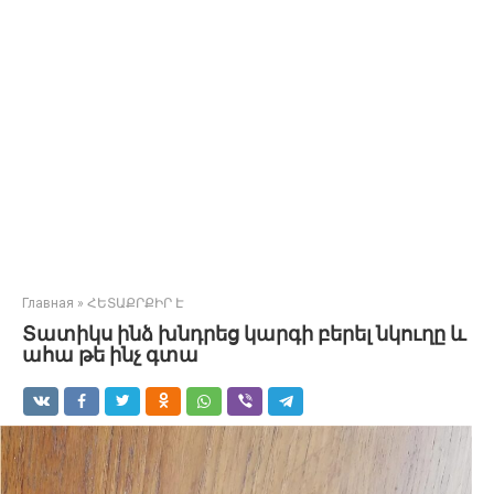
Главная
»
ՀԵՏԱՔՐՔԻՐ Է
Տատիկս ինձ խնդրեց կարգի բերել նկուղը և
ահա թե ինչ գտա