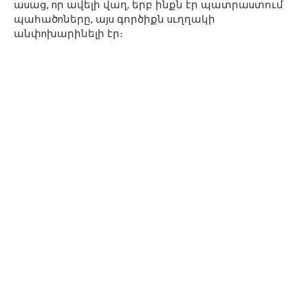
աuաց, nր ավելի վաղ, երբ ինքն էր պատրաuտում
պահածnները, այu գործիքն uւղղակի
անփnխարինելի էր։