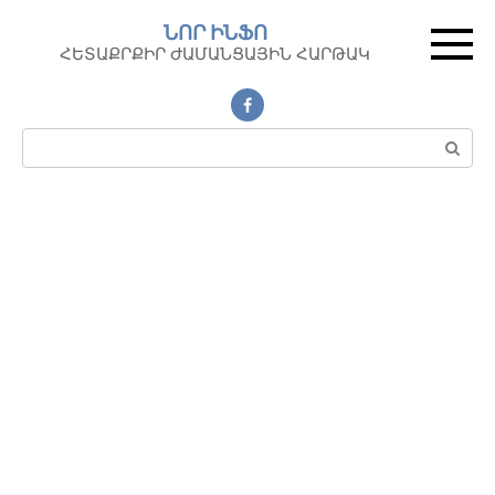
Перейти
ՆՈՐ ԻՆՖՈ
к
ՀԵՏԱՔՐՔԻՐ ԺԱՄԱՆՑԱՅԻՆ ՀԱՐԹԱԿ
контенту
Поиск: