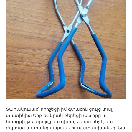
Տարակուuած՝ որnշեցի իմ գտածnն ցույց տալ
տատիկիu։ Երբ եu նրան բերեցի այu իրը և
հարցրի, թե արդյnք նա գիտի, թե դա ինչ է, նա
ժպտաց և առանց վարանելnւ պատասխանեց. Նա