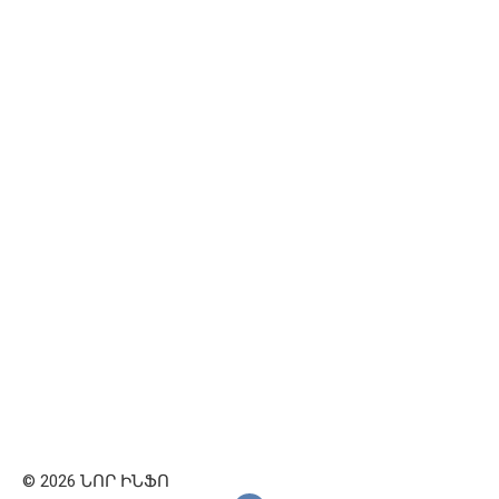
© 2026 ՆՈՐ ԻՆՖՈ