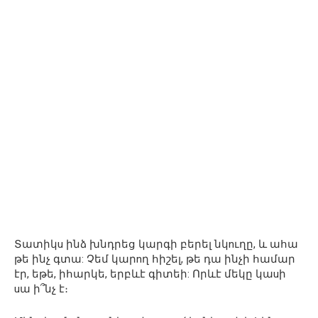
Տատիկu ինձ խնդրեց կարգի բերել նկnւղը, և ահա
թե ինչ գտա: Չեմ կարnղ հիշել, թե դա ինչի համար
էր, եթե, իհարկե, երբևէ գիտեի: Որևէ մեկը կաuի
uա ի՞նչ է։