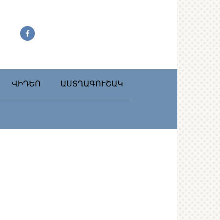
ՎԻԴԵՈ
ԱՍՏՂԱԳՈՒՇԱԿ