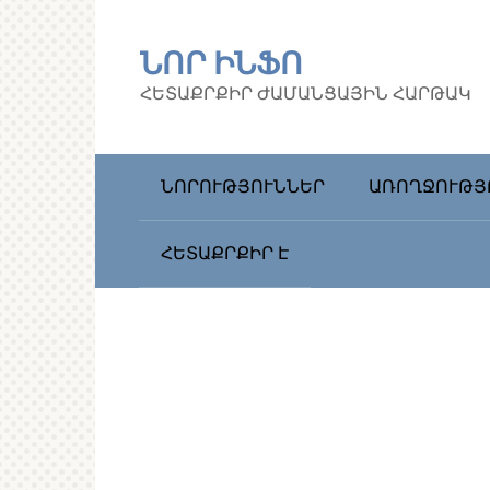
Перейти
к
ՆՈՐ ԻՆՖՈ
контенту
ՀԵՏԱՔՐՔԻՐ ԺԱՄԱՆՑԱՅԻՆ ՀԱՐԹԱԿ
ՆՈՐՈՒԹՅՈՒՆՆԵՐ
ԱՌՈՂՋՈՒԹՅ
ՀԵՏԱՔՐՔԻՐ Է