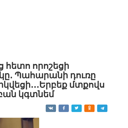
 հետո որոշեցի
կը․ Պահարանի դուռը
րկվեցի․․․Երբեք մտքովս
 բան կգտնեմ