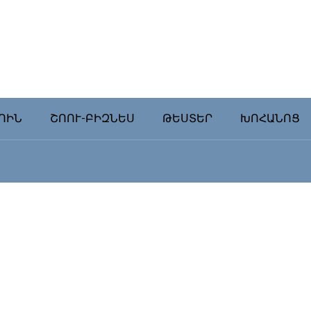
ՈԻՆ
ՇՈՈՒ-ԲԻԶՆԵՍ
ԹԵՍՏԵՐ
ԽՈՀԱՆՈՑ