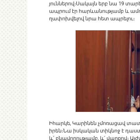
յուններով։Սակայն երբ նա 19 տար
ապրում էր հարևանությամբ և ամ
ղափոխվելով նրա հետ ապրելու։
Իհարկե, Կարինեն չմոռացավ տատիկ
իրեն։Նա իսկական տիկնոջ է դաս
և՛ բնավորությամբ, և՛ վարքով։ Այ