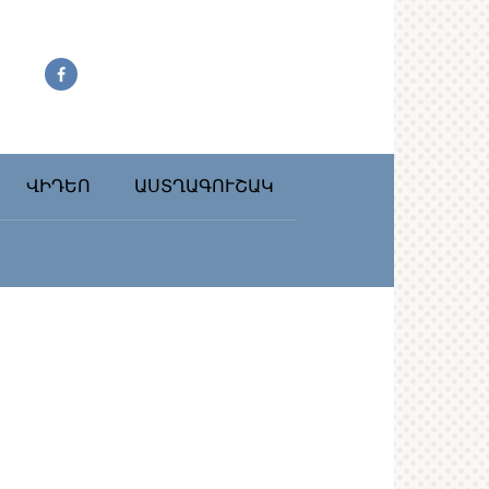
ՎԻԴԵՈ
ԱՍՏՂԱԳՈՒՇԱԿ