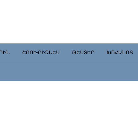
ՈԻՆ
ՇՈՈՒ-ԲԻԶՆԵՍ
ԹԵՍՏԵՐ
ԽՈՀԱՆՈՑ