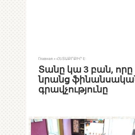
Главная
»
ՀԵՏԱՔՐՔԻՐ Է
Տանը կա 3 բան, որը
նրանց ֆինանսական
գրավչությունը