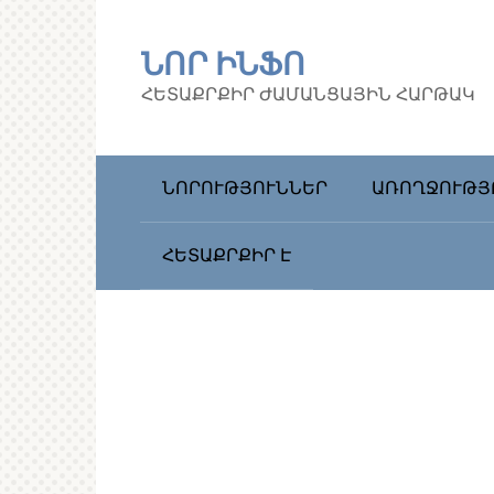
Перейти
к
ՆՈՐ ԻՆՖՈ
контенту
ՀԵՏԱՔՐՔԻՐ ԺԱՄԱՆՑԱՅԻՆ ՀԱՐԹԱԿ
ՆՈՐՈՒԹՅՈՒՆՆԵՐ
ԱՌՈՂՋՈՒԹՅ
ՀԵՏԱՔՐՔԻՐ Է