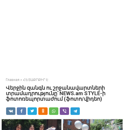
Главная
»
ՀԵՏԱՔՐՔԻՐ Է
Վերջին զանգն ու շրջանավարտների
տրամադրությունը՝ NEWS.am STYLE-ի
ֆոտոռեպորտաժում (ֆոտո/վիդեո)