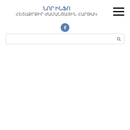
Перейти
ՆՈՐ ԻՆՖՈ
к
ՀԵՏԱՔՐՔԻՐ ԺԱՄԱՆՑԱՅԻՆ ՀԱՐԹԱԿ
контенту
Поиск: