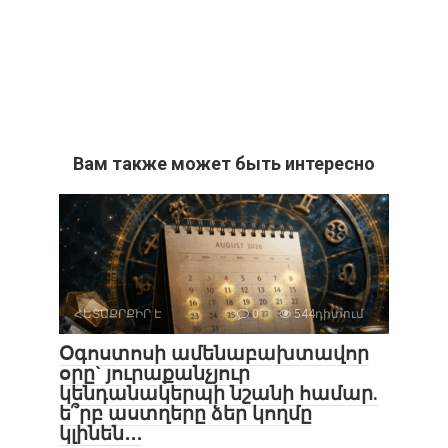
Вам также может быть интересно
ՀԵՏԱՔՐՔԻՐ Է
0
544դիտում
Օգոստոսի ամենաբախտավոր
օրը` յուրաքանչյուր
կենդանակերպի նշանի համար.
ե՞րբ աստղերը ձեր կողմը
կլինեն․․․