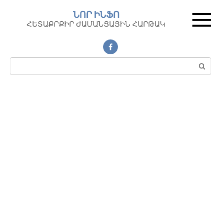
Перейти
ՆՈՐ ԻՆՖՈ
к
ՀԵՏԱՔՐՔԻՐ ԺԱՄԱՆՑԱՅԻՆ ՀԱՐԹԱԿ
контенту
Поиск: