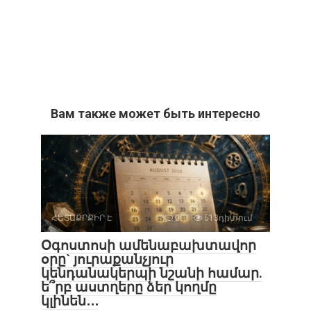
Вам также может быть интересно
ՀԵՏԱՔՐՔԻՐ Է
0
613դիտում
Օգոստոսի ամենաբախտավոր
օրը` յուրաքանչյուր
կենդանակերպի նշանի համար.
ե՞րբ աստղերը ձեր կողմը
կլինեն․․․