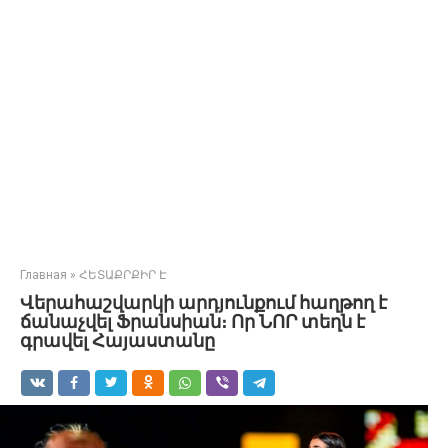
Главная
»
ՀԵՏԱՔՐՔԻՐ Է
Վերահաշվարկի արդյունքում հաղթող է
ճանաչվել Ֆրանսիան։ Որ ՆՈՐ տեղն է
գրավել Հայաստանը