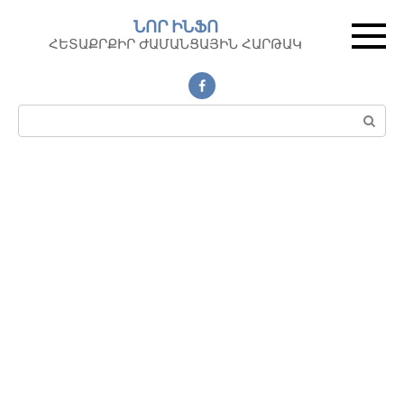
Перейти
ՆՈՐ ԻՆՖՈ
к
ՀԵՏԱՔՐՔԻՐ ԺԱՄԱՆՑԱՅԻՆ ՀԱՐԹԱԿ
контенту
Поиск: