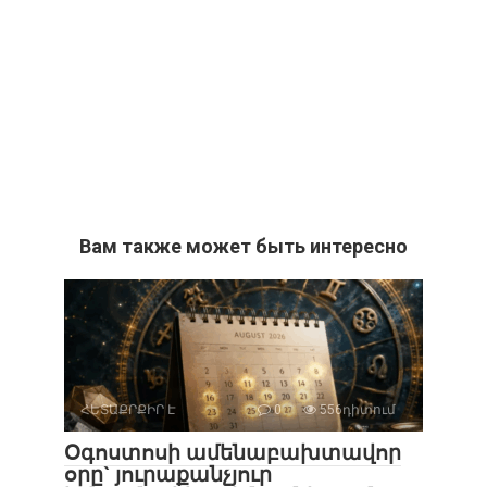
Вам также может быть интересно
ՀԵՏԱՔՐՔԻՐ Է
0
556դիտում
Օգոստոսի ամենաբախտավոր
օրը` յուրաքանչյուր