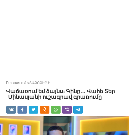
Главная
»
ՀԵՏԱՔՐՔԻՐ Է
Վաճառում եմ ձայնս։ Գինը․․․ Վահե Տեր
-Մինասյանի ուշագրավ գրառումը