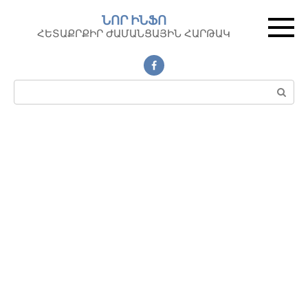
Перейти
ՆՈՐ ԻՆՖՈ
к
ՀԵՏԱՔՐՔԻՐ ԺԱՄԱՆՑԱՅԻՆ ՀԱՐԹԱԿ
контенту
Поиск: