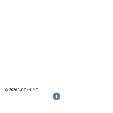
© 2026 ՆՈՐ ԻՆՖՈ