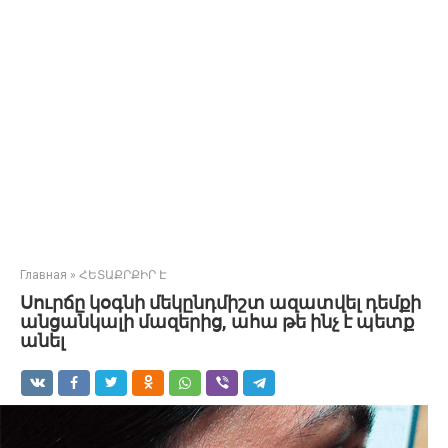
Главная
»
ՀԵՏԱՔՐՔԻՐ Է
Սուրճը կօգնի մեկընդմիշտ ազատվել դեմքի
անցանկալի մազերից, ահա թե ինչ է պետք
անել