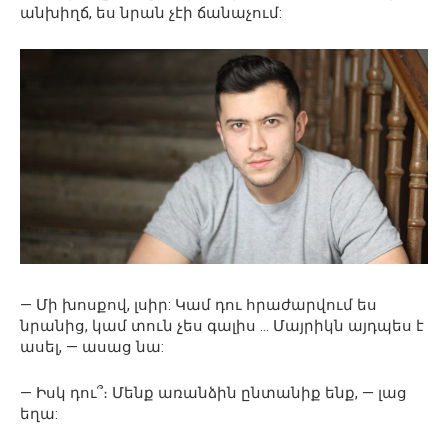
անխիղճ, ես նրան չէի ճանաչում:
— Մի խոսքով, լսիր: Կամ դու հրաժարվում ես
նրանից, կամ տուն չես գալիս … Մայրիկն այդպես է
ասել, — ասաց նա:
— Իսկ դու՞։ Մենք առանձին ընտանիք ենք, — լաց
եղա: