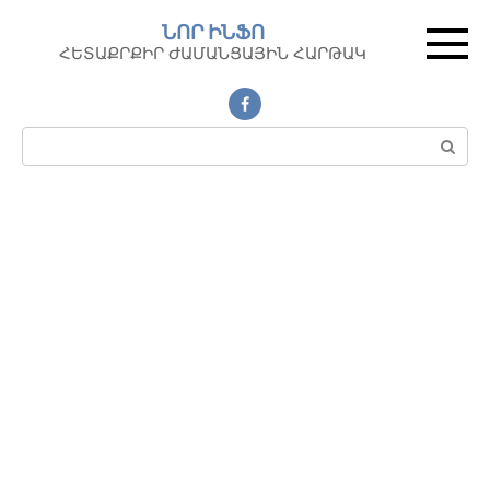
Перейти
ՆՈՐ ԻՆՖՈ
к
ՀԵՏԱՔՐՔԻՐ ԺԱՄԱՆՑԱՅԻՆ ՀԱՐԹԱԿ
контенту
Поиск: