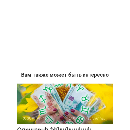
Вам также может быть интересно
ՀԵՏԱՔՐՔԻՐ Է
0
720դիտում
Օգոստոսի ֆինանսական