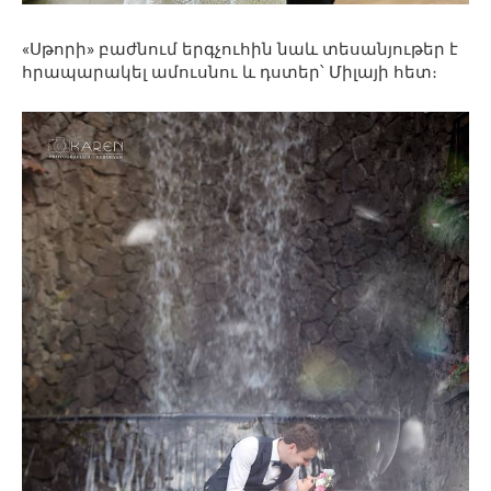
«Սթորի» բաժնում երգչուհին նաև տեսանյութեր է
հրապարակել ամուսնու և դստեր՝ Միլայի հետ։