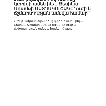
կփոխի ամեն ինչ․․․Ջեսիկա
Ադամսի ԱՍՏՂԱԳՈւՇԱԿԸ՝ ուժի և
ճշմարտության ամսվա համար
2026 թվականի օգոստոսը կփոխի ամեն ինչ․․․
Ջեսիկա Ադամսի ԱՍՏՂԱԳՈւՇԱԿԸ՝ ուժի և
ճշմարտության ամսվա համար Հայտնի