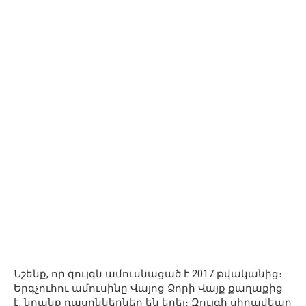
Նշենք, որ զույգն ամուսնացած է 2017 թվականից։
Երգչուհու ամուսինը Վայոց Ձորի Վայք քաղաքից
է, նրանք դասընկերներ են եղել։ Զույգի սիրավեպը