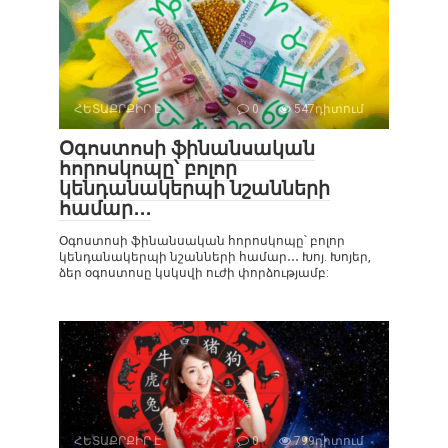
ՀԵՏԱՔՐՔԻՐ Է
0
547դիտում
Օգոստոսի ֆինանսական
հորոսկոպը՝ բոլոր
կենդանակերպի նշանների
համար․․․
Օգոստոսի ֆինանսական հորոսկոպը՝ բոլոր
կենդանակերպի նշանների համար․․․ Խոյ. Խոյեր,
ձեր օգոստոսը կսկսվի ուժի փորձությամբ:
ՀԵՏԱՔՐՔԻՐ Է
0
799դիտում