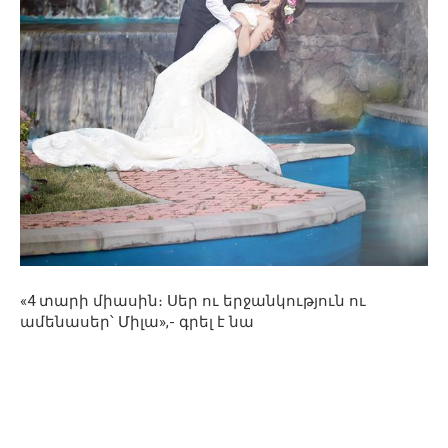
«4 տարի միասին։ Սեր ու երջանկություն ու
ամենասեր՝ Միլա»,- գրել է նա