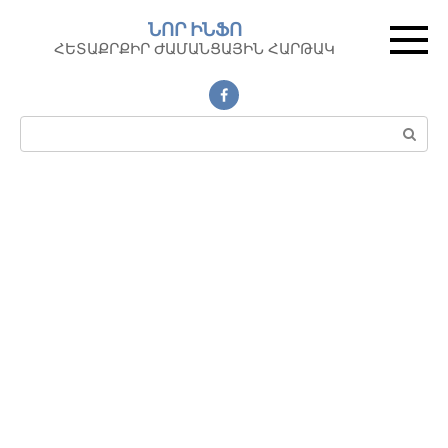
Перейти
ՆՈՐ ԻՆՖՈ
к
ՀԵՏԱՔՐՔԻՐ ԺԱՄԱՆՑԱՅԻՆ ՀԱՐԹԱԿ
контенту
Поиск: