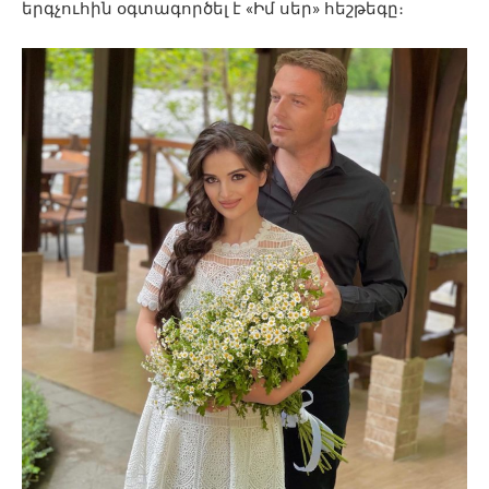
երգչուհին օգտագործել է «Իմ սեր» հեշթեգը։