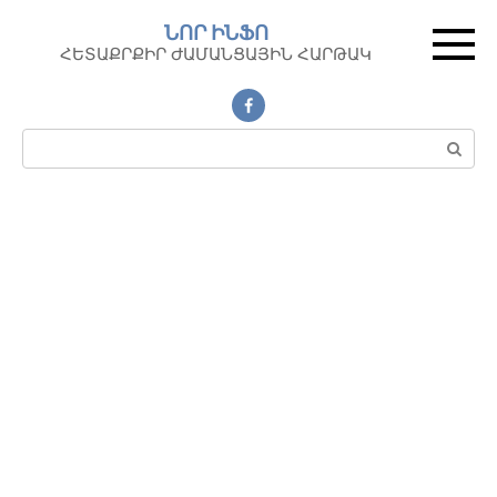
Перейти
ՆՈՐ ԻՆՖՈ
к
ՀԵՏԱՔՐՔԻՐ ԺԱՄԱՆՑԱՅԻՆ ՀԱՐԹԱԿ
контенту
Поиск: