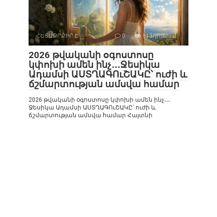
ՀԵՏԱՔՐՔԻՐ Է
0
613դիտում
2026 թվականի օգոստոսը
կփոխի ամեն ինչ․․․Ջեսիկա
Ադամսի ԱՍՏՂԱԳՈւՇԱԿԸ՝ ուժի և
ճշմարտության ամսվա համար
2026 թվականի օգոստոսը կփոխի ամեն ինչ․․․
Ջեսիկա Ադամսի ԱՍՏՂԱԳՈւՇԱԿԸ՝ ուժի և
ճշմարտության ամսվա համար Հայտնի