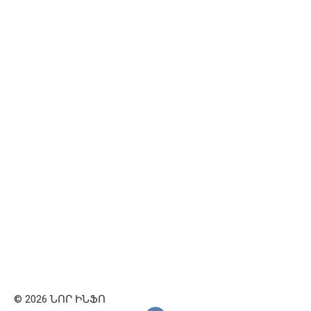
© 2026 ՆՈՐ ԻՆՖՈ