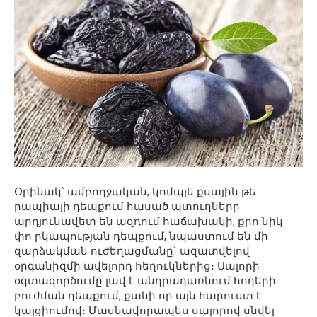
Օրինակ՝ ամբողջական, կոմպլե քսային թե
րապիայի դեպքում հասած պտուղները
արդյունավետ են ազդում հաճախակի, քրո նիկ
փո րկապության դեպքում, նպաստում են մի
զարձակման ուժեղացմանը` ազատվելով
օրգանիզմի ավելորդ հեղուկներից։ Սալորի
օգտագործումը լավ է անդրադառնում հոդերի
բուժման դեպքում, քանի որ այն հարուստ է
կալցիումով։ Մասնավորապես սալորով սնվել