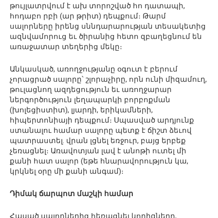
թույլատրվում է ախ տորոշված հո դատապի,
հոդաբո րբի (ար թրիտ) դեպքում։ Թարմ
սալորները իրենց սննդարարության տեսակետից
ազնվամորուց եւ ծիրանից հետո զբաղեցնում են
առաջատար տեղերից մեկը։
Անկասկած, առողջությանը օգուտ է բերում
չորացրած սալորը՝ շլորաչիրը, որն ունի միզամուղ,
թուլացնող ազդեցություն եւ առողջարար
ներգործություն լեղապարկի բորբոքման
(խոլեցիստիտ), լյարդի, երիկամների,
հիպերտոնիայի դեպքում։ Սպասված արդյունք
ստանալու համար սալորը պետք է ճիշտ ձեւով
պատրաստել. վրան լցնել եռջուր, բայց երբեք
չեռացնել։ Առավոտյան լավ է անոթի ուտել մի
քանի հատ սալոր (եթե հնարավորություն կա,
կրկնել օրը մի քանի անգամ)։
Դիմակ ճարպոտ մաշկի համար
Հասած սալորներից հեռացնել կորիզները,