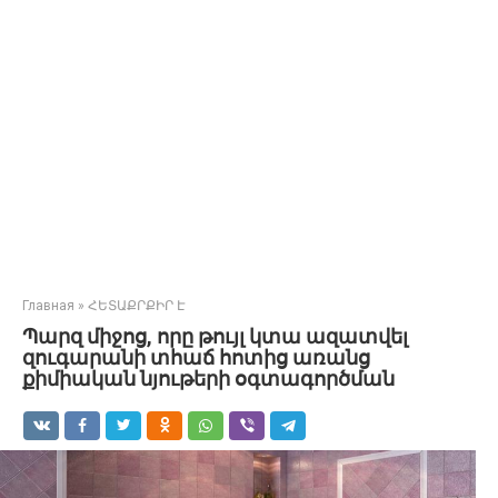
Главная
»
ՀԵՏԱՔՐՔԻՐ Է
Պարզ միջոց, որը թույլ կտա ազատվել
զուգարանի տհաճ հոտից առանց
քիմիական նյութերի օգտագործման