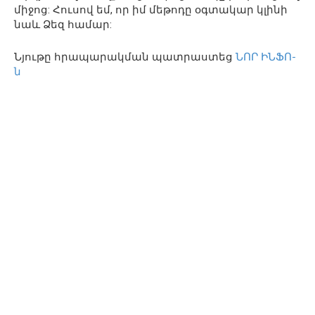
միջոց: Հուսով եմ, որ իմ մեթոդը օգտակար կլինի
նաև Ձեզ համար:
Նյութը հրապարակման պատրաստեց
ՆՈՐ ԻՆՖՈ-
ն