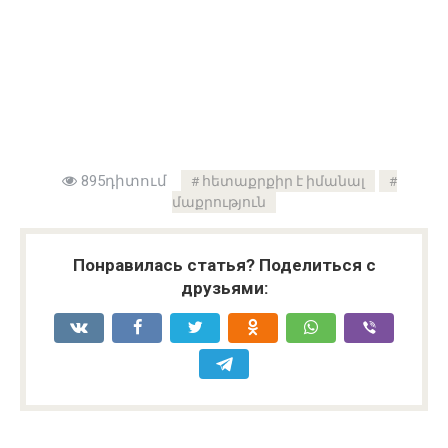
895դիտում
հետաքրքիր է իմանալ
մաքրություն
Понравилась статья? Поделиться с
друзьями: