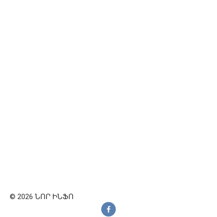
© 2026 ՆՈՐ ԻՆՖՈ