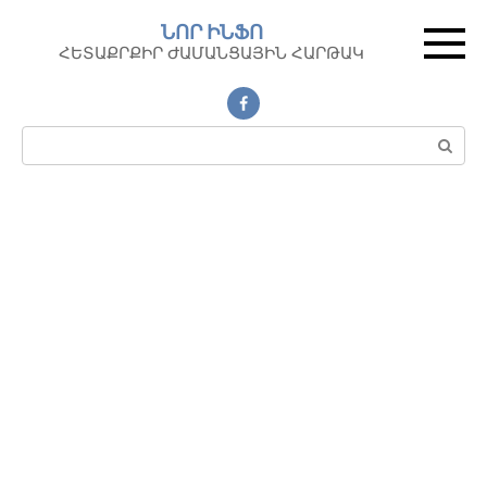
Перейти
ՆՈՐ ԻՆՖՈ
к
ՀԵՏԱՔՐՔԻՐ ԺԱՄԱՆՑԱՅԻՆ ՀԱՐԹԱԿ
контенту
Поиск: