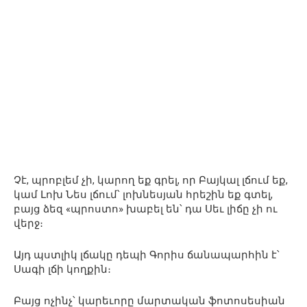
Չէ, պրոբլեմ չի, կարող եք գրել, որ Բայկալ լճում եք,
կամ Լոխ Նես լճում՝ լոխնեսյան հրեշին եք գտել,
բայց ձեզ «պրոստո» խաբել են՝ դա Սեւ լիճը չի ու
վերջ։
Այդ պստլիկ լճակը դեպի Գորիս ճանապարհին է՝
Սագի լճի կողքին։
Բայց ոչինչ՝ կարեւորը մարտական ֆոտոսեսիան