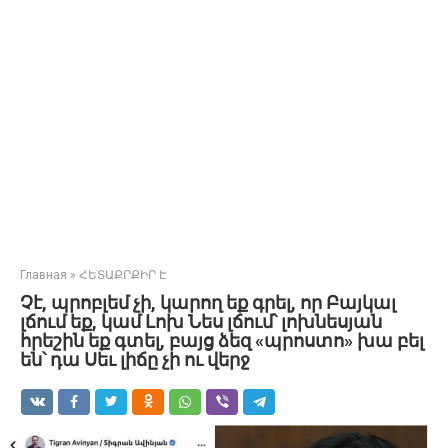
Главная
»
ՀԵՏԱՔՐՔԻՐ Է
Չէ, պրոբլեմ չի, կարող եք գրել, որ Բայկալ
լճում եք, կամ Լոխ Նես լճում՝ լոխնեսյան
հրեշին եք գտել, բայց ձեզ «պրոստո» խա բել
են՝ դա Սեւ լիճը չի ու վերջ