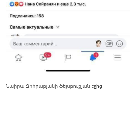
Նաիրա Զոհրաբյանի ֆեյսբուքյան էջից