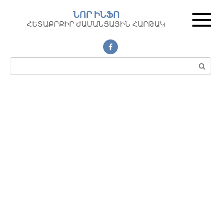
Перейти
ՆՈՐ ԻՆՖՈ
к
ՀԵՏԱՔՐՔԻՐ ԺԱՄԱՆՑԱՅԻՆ ՀԱՐԹԱԿ
контенту
Поиск: