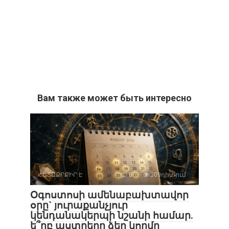
Вам также может быть интересно
ՀԵՏԱՔՐՔԻՐ Է
0
309դիտում
Օգոստոսի ամենաբախտավոր
օրը` յուրաքանչյուր
կենդանակերպի նշանի համար.
ե՞րբ աստղերը ձեր կողմը