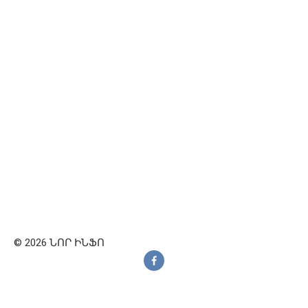
© 2026 ՆՈՐ ԻՆՖՈ