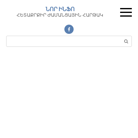
Перейти
ՆՈՐ ԻՆՖՈ
к
ՀԵՏԱՔՐՔԻՐ ԺԱՄԱՆՑԱՅԻՆ ՀԱՐԹԱԿ
контенту
Поиск: