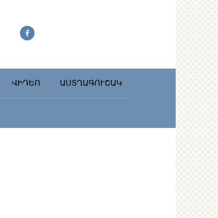
ՎԻԴԵՈ
ԱՍՏՂԱԳՈՒՇԱԿ