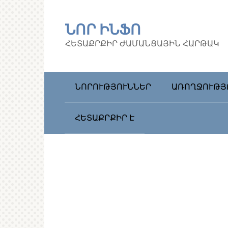
Перейти
к
ՆՈՐ ԻՆՖՈ
контенту
ՀԵՏԱՔՐՔԻՐ ԺԱՄԱՆՑԱՅԻՆ ՀԱՐԹԱԿ
ՆՈՐՈՒԹՅՈՒՆՆԵՐ
ԱՌՈՂՋՈՒԹՅ
ՀԵՏԱՔՐՔԻՐ Է