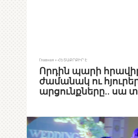
Главная
»
ՀԵՏԱՔՐՔԻՐ Է
Որդին պարի հրավիր
ժամանակ ու հյուրե
արցունքները.. սա տ