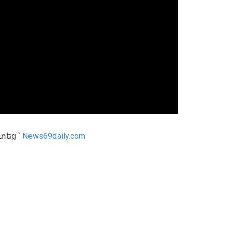
եց ՝
News69daily.com