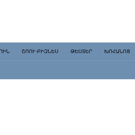
ՈԻՆ
ՇՈՈՒ-ԲԻԶՆԵՍ
ԹԵՍՏԵՐ
ԽՈՀԱՆՈՑ