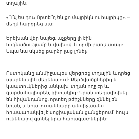
տղային։
«Ո՞վ ես դու։ Որտե՞ղ են քո մայրիկն ու հայրիկը», —
մեղմ հարցրեց նա։
Երեխան վեր նայեց, աչքերը լի էին
հոգնածությամբ և վախով, և ոչ մի բառ չասաց։
Ապա նա սկսեց բարձր լաց լինել։
Ոստիկանը անմիջապես վերցրեց տղային և դրեց
պարեկային մեքենայում։ Քերծվածքներից և
կապտուկներից անկախ, տղան ողջ էր և,
զարմանալիորեն, գիտակից։ Նրան տեղափոխել
են հիվանդանոց, որտեղ բժիշկները զննել են
նրան, և նրա լուսանկարը անմիջապես
հրապարակվել է սոցիալական ցանցերում՝ հույս
ունենալով գտնել նրա հարազատներին։