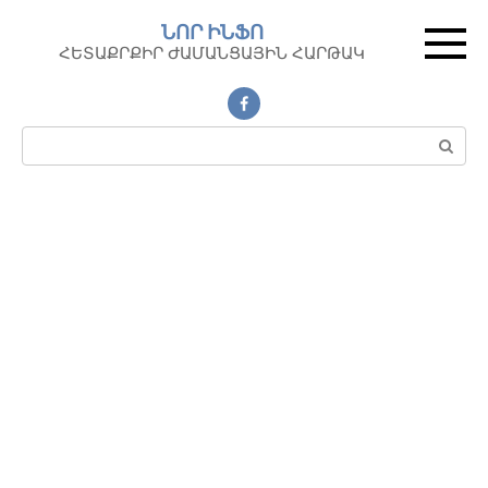
Перейти
ՆՈՐ ԻՆՖՈ
к
ՀԵՏԱՔՐՔԻՐ ԺԱՄԱՆՑԱՅԻՆ ՀԱՐԹԱԿ
контенту
Поиск: