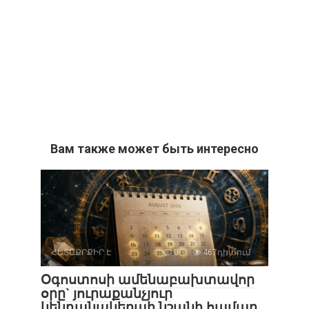
Вам также может быть интересно
ՀԵՏԱՔՐՔԻՐ Է
0
467դիտում
Օգոստոսի ամենաբախտավոր
օրը` յուրաքանչյուր
կենդանակերպի նշանի համար.