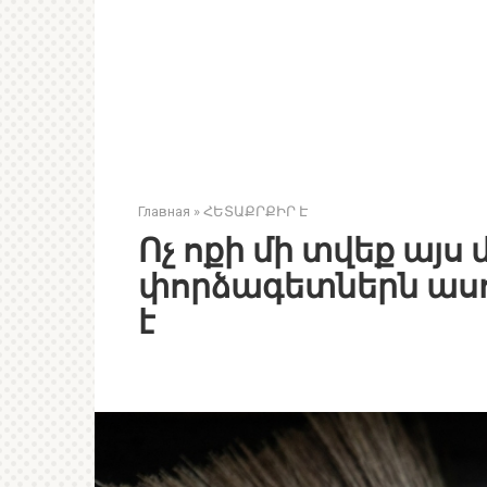
Главная
»
ՀԵՏԱՔՐՔԻՐ Է
Ոչ ոքի մի տվեք այս 
փորձագետներն ասու
է