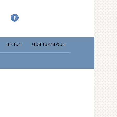
ՎԻԴԵՈ
ԱՍՏՂԱԳՈՒՇԱԿ