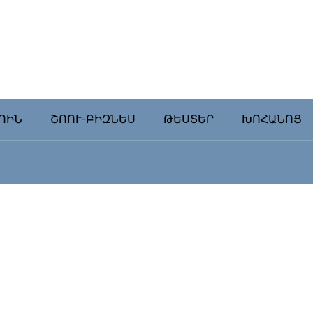
ՈԻՆ
ՇՈՈՒ-ԲԻԶՆԵՍ
ԹԵՍՏԵՐ
ԽՈՀԱՆՈՑ