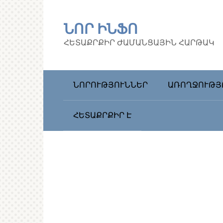
Перейти
к
ՆՈՐ ԻՆՖՈ
контенту
ՀԵՏԱՔՐՔԻՐ ԺԱՄԱՆՑԱՅԻՆ ՀԱՐԹԱԿ
ՆՈՐՈՒԹՅՈՒՆՆԵՐ
ԱՌՈՂՋՈՒԹՅ
ՀԵՏԱՔՐՔԻՐ Է