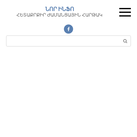
Перейти
ՆՈՐ ԻՆՖՈ
к
ՀԵՏԱՔՐՔԻՐ ԺԱՄԱՆՑԱՅԻՆ ՀԱՐԹԱԿ
контенту
Поиск: