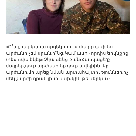
«Ո՞նց,ոնց կարա որդեկորույս մայրը ասի ես
արժանի չեմ սրան,ո՞նց։Կամ ասի «որդիս երկնքից
տես ովա եկել»։Չկա սենց բան։Հասկացե’ք
մայրեր,դուք արժանի եք,դուք ավելիին եք
արժանի,մի արեք նման արտահայտություններ,ոչ
մեկ չարժի դրան՝լինի նախկին թե ներկա»։