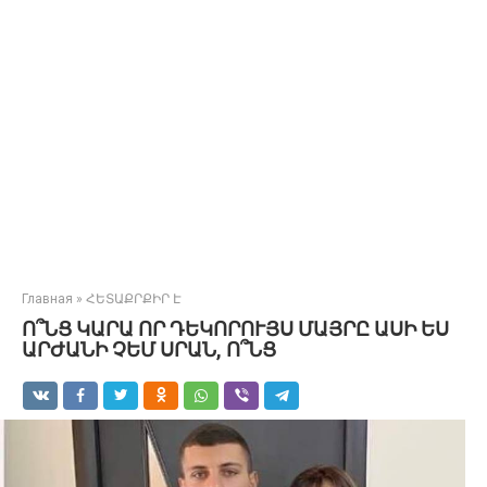
Главная
»
ՀԵՏԱՔՐՔԻՐ Է
Ո՞ՆՑ ԿԱՐԱ ՈՐ ԴԵԿՈՐՈՒՅՍ ՄԱՅՐԸ ԱՍԻ ԵՍ
ԱՐԺԱՆԻ ՉԵՄ ՍՐԱՆ, Ո՞ՆՑ