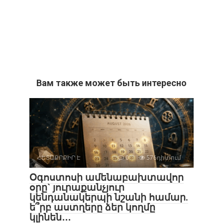
Вам также может быть интересно
ՀԵՏԱՔՐՔԻՐ Է
0
576դիտում
Օգոստոսի ամենաբախտավոր
օրը` յուրաքանչյուր
կենդանակերպի նշանի համար.
ե՞րբ աստղերը ձեր կողմը
կլինեն․․․