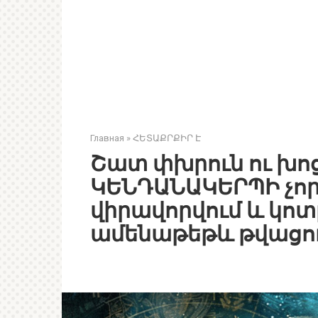
Главная
»
ՀԵՏԱՔՐՔԻՐ Է
Շատ փխրուն ու խոց
ԿԵՆԴԱՆԱԿԵՐՊԻ չոր
վիրավորվում և կոտ
ամենաթեթև թվացո