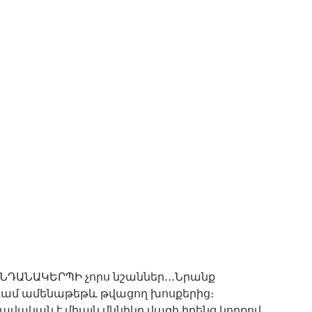
ՆԴԱՆԱԿԵՐՊԻ չորս նշաններ․․․Նրանք
նգամ ամենաթեթև թվացող խոսքերից։
վական է միայն մկնիկը վազի իրենց կողքով,