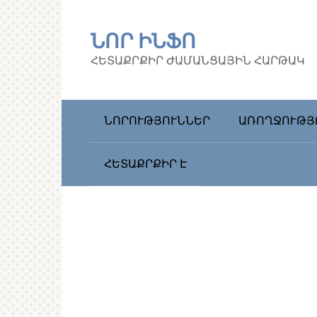
Перейти
к
ՆՈՐ ԻՆՖՈ
контенту
ՀԵՏԱՔՐՔԻՐ ԺԱՄԱՆՑԱՅԻՆ ՀԱՐԹԱԿ
ՆՈՐՈՒԹՅՈՒՆՆԵՐ
ԱՌՈՂՋՈՒԹՅ
ՀԵՏԱՔՐՔԻՐ Է