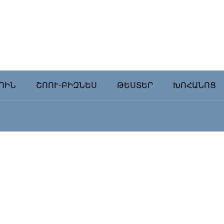
ՈԻՆ
ՇՈՈՒ-ԲԻԶՆԵՍ
ԹԵՍՏԵՐ
ԽՈՀԱՆՈՑ