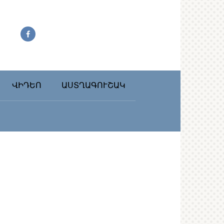
ՎԻԴԵՈ
ԱՍՏՂԱԳՈՒՇԱԿ